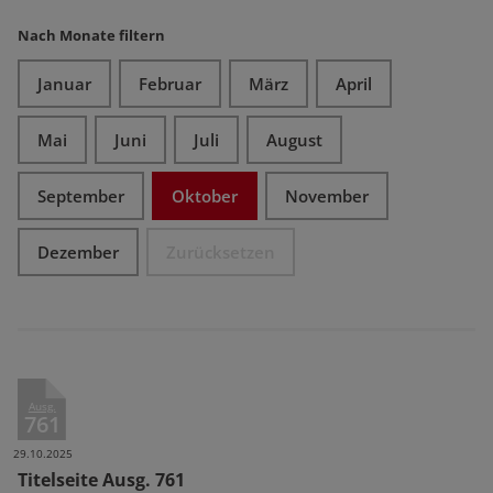
Nach Monate filtern
Januar
Februar
März
April
Mai
Juni
Juli
August
September
Oktober
November
Dezember
Zurücksetzen
Ausg.
761
29.10.2025
Titelseite Ausg. 761