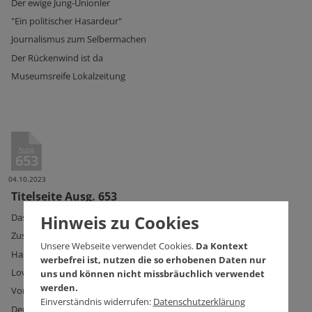
Der ewige Jung-Unionler
"Ein politischer Hasardeur"
Journalismus zum Selbermachen
Der Rückenwind ist da
Museumsreife Lokalzeitung
Ausg.
653
04.10.2023
Titelseite Ausg. 653
Hinweis zu Cookies
Das gute Gewissen
Zusammen an der roten Linie
Unsere Webseite verwendet Cookies.
Da Kontext
Hass in Hesselbronn
werbefrei ist, nutzen die so erhobenen Daten nur
Love hurts
uns und können nicht missbräuchlich verwendet
werden.
Von Null auf Gemüsegarten
Einverständnis widerrufen:
Datenschutzerklärung
Der größte Riasl der Welt