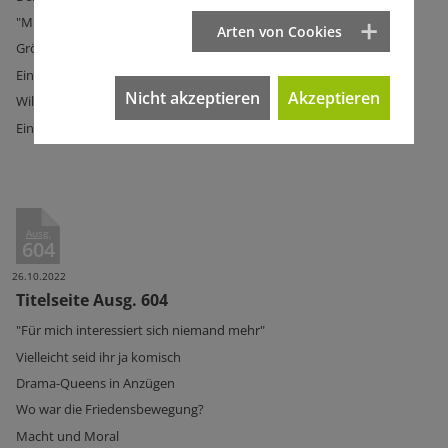
"Mit Dreck geworfen"
Arten von Cookies
Gröner macht Druck
Einspruch!
Nicht akzeptieren
Akzeptieren
Willi kam nur bis Riga
Ein Anruf änderte alles
Ausg.
604
26.10.2022
Titelseite Ausg. 604
"Für mich interessiert sich niemand mehr"
Vielleicht seid ihr ja komisch
Drama-Queens in Anzügen
Wo war die Friedensbewegung?
Macht und Moral