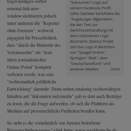
fragwuerdiges-­verbot
"linksunten"-Logo auf
external-link-n­ew-
seinem Facebook-Profil
teilte.
Darüber berichtete die
window>kriti­sieren jedoch
"Augsburger Allgemeine“
,
unter anderem die "Reporter
die den Text zur
ohne Grenzen", weltweit
Gerichtsverhandlung mit
dem verbotenen Logo
engagiert für Pressefreiheit,
illustrierte. Ebenso findet
dass "durch die Hintertür des
sich das Logo in Berichten
Vereinsrechts" ein "trotz
von "Spiegel Online",
Springers "Welt", dem
allem journalistisches
"Deutschlandfunk" und
Online-Portal" komplett
anderen Medien.
(min)
verboten werde, was eine
"rechtsstaatlich gefährliche
Entwicklung" darstelle. Denn neben eindeutig rechtswidrigen
Inhalten auf "linksunten.indymedia" gab es dort auch Beiträge
zu lesen, die die Frage aufwerfen, ob sich die Plattform als
Medium auf presserechtliche Freiheiten berufen kann.
So sieht es die vornehmlich von Juristen betriebene
Bürgerrechtsbewegung "<link https: www.sueddeutsche.de