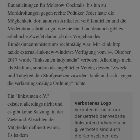
Bauanleitungen für Molotow-Cocktails, bis hin zu
Morddrohungen gegen rechte Politiker. Jeder hatte die
Möglichkeit, dort anonym Artikel zu veröffentlichen und die
Moderation schritt so gut wie nie ein. Und dennoch gibt es
erhebliche Zweifel daran, ob das Vorgehen des
Bundesinnenministeriums rechtmäßig war: Mit <link http:
taz.de external-link-n­ew-window>Verfü­gung vom 14. Oktober
2017 wurde "linksunten.indymedia" verboten. Allerdings nicht
als Medium, sondern als angeblicher Verein, dessen "Zweck
und Tätigkeit den Strafgesetzen zuwider" laufe und sich "gegen
die verfassungsmäßige Ordnung" richte.
Ein "linksunten e.V."
Verbotenes Logo
existiert allerdings nicht und
Verboten ist nicht nur
es gibt keine Satzung, in der
der Betrieb der Website
Ziele und Absichten der
linksunten.indymedia.or
Mitglieder definiert wären.
g, verboten sind auch
Es ist dem
die Kennzeichen des