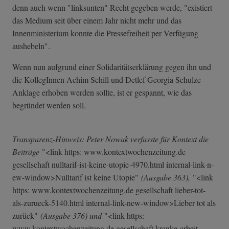
denn auch wenn "linksunten" Recht gegeben werde, "existiert
das Medium seit über einem Jahr nicht mehr und das
Innenministerium konnte die Pressefreiheit per Verfügung
aushebeln".
Wenn nun aufgrund einer Solidaritätserklärung gegen ihn und
die KollegInnen Achim Schill und Detlef Georgia Schulze
Anklage erhoben werden sollte, ist er gespannt, wie das
begründet werden soll.
Transparenz-Hinweis: Peter Nowak verfasste für Kontext die
Beiträge
"<link https: www.kontextwochenzeitung.de
gesellschaft nulltarif-ist-k­eine-utopie-497­0.html internal-link-n­
ew-window>Nullt­arif ist keine Utopie"
(Ausgabe 363),
"<link
https: www.kontextwochenzeitung.de gesellschaft lieber-tot-
als-­zurueck-5140.ht­ml internal-link-n­ew-window>Liebe­r tot als
zurück"
(Ausgabe 376) und
"<link https:
www.kontextwochenzeitung.de gesellschaft kranke-arbeit-