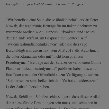
Hier gibt's nix zu sehen! Montage: Joachim E. Röttgers
"Wir betreiben eine Seite, die so ähnlich heißt", erklärt Peter
Nowak, der regelmäßig Beiträge für im linken Spektrum zu
verortende Medien wie "Telepolis", "konkret" und "neues
deutschland" verfasst, im Gespräch mit Kontext. Auf
"systemcrashund­tatbeilinksunte­n" rufen die drei vage
Beschuldigten in einem Text vom 31.8.2017 alle AutorInnen,
die unter Klarnamen oder mit "nicht-konspirativen
Pseudonymen" Beiträge auf der kurz zuvor verbotenen Online-
Plattform "linksunten.indymedia" publiziert haben, dazu auf,
ihre Texte erneut der Öffentlichkeit zur Verfügung zu stellen.
"Solidarisch zu sein, heißt: sich dem Verbot zu widersetzen",
ist der Aufruf überschrieben.
Nowak, Schill und Schulze schlussfolgern, dass dieser Artikel
der Anlass für die Ermittlungen sein muss, und schreiben in
einer öffentlichen Stellungnahme: "1. Der Text stammt