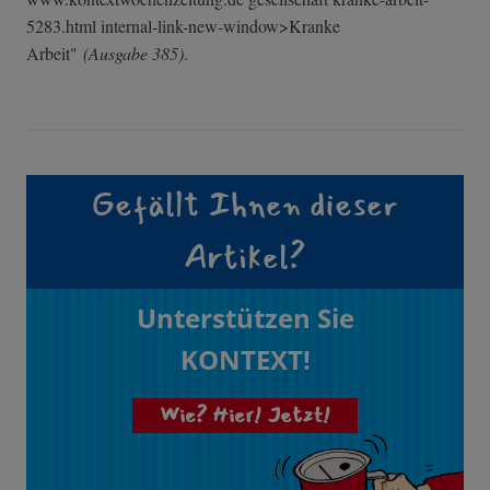
5283.html internal-link-n­ew-window>Krank­e
Arbeit"
(Ausgabe 385)
.
Gefällt Ihnen dieser
Artikel?
Unterstützen Sie
KONTEXT!
Wie? Hier! Jetzt!