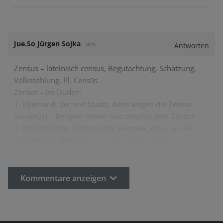
Jue.So Jürgen Sojka
am
Antworten
Zensus – lateinisch census, Begutachtung, Schätzung,
Volkszählung, Pl. Censūs
Zensor – im Duden:
1. [i]jemand, der von Staats, Amts wegen die Zensur
ausübt[/i] – Beispiel: dieser Satz missfiel dem Zensor
2. (früher) hoher altrömischer Beamter, der u. a. die
Aufgabe hat, den Zensus durchzuführen und…
Kommentare anzeigen