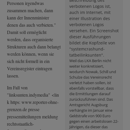
Beschreibung des
Personen irgendwas
verbotenen Logos ist,
zusammen machen, dann
auch im Internet, mit
kann der Innenminister
einer Illustration des
denen das auch verbieten."
verbotenen Logos
versehen. Ein Screenshot
Damit soll ermöglicht
dieser Ausführungen
werden, dass organisierte
bildet die Kopfzeile von
Strukturen auch dann belangt
"systemcrashund­
werden können, wenn sie
tatbeilinksunte­n".
sich nicht formell in ein
Weil das LKA Berlin nicht
weiter konkretisiert,
Vereinsregister eintragen
wodurch Nowak, Schill und
lassen.
Schulze das Vereinsrecht
verletzt haben sollen, ist
Im Fall von
ebenfalls vorstellbar, dass
die Ermittlungen darauf
"linksunten.indymedia" <lin
zurückzuführen sind. Das
k https: www.reporter-ohne-
Amtsgericht Augsburg
grenzen.de presse
verhängte im Januar eine
Geldstrafe von 900 Euro
pressemitteilungen meldung
gegen einen arbeitslosen 22-
rechtsstaatlich­-
Jährigen, da dieser das