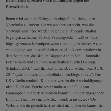
Betroffenen sprechen von Ermittlungen gegen die
Pressefreiheit.
Ihnen wird zwar die Gelegenheit eingeräumt, sich zu den
Vorwürfen zu äußern. Sie wissen aber gar nicht, was die
Vorwürfe sind: "Sie werden beschuldigt, folgende Straftat
begangen zu haben: Verstoß Vereinsgesetz", heißt es <link
https: systemcrash.wordpress.com ermittlungsverf­ahren-wegen-
ver­teidigung-von-p­ressefreiheit external-link-new-window>in
dem Schreiben, das sich an Blogger Achim Schill, Journalist
Peter Nowak und PolitikwissenschaftlerIn Detlef Georgia
Schulze richtet, "Tatörtlichkeit: Internet, Ihr Artikel vom 31. 8.
2017
systemundcrashundtatbeilinksunten.blogsport.eu/"
. Das
LKA Berlin ermittelt. Konkreter werden die Anschuldigungen
nicht. Doch das Vereinsgesetz umfasst eine Fülle von
Paragraphen, die verletzt werden könnten, und der angegebene
Link führt nicht zu einem Artikel, sondern ins Leere ("Die
Website, die du gesucht hast, existiert nicht, aber du kannst sie