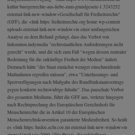
kultur buergerrechte-a­us-liebe-zum-gr­undgesetz-1.324­3252
external-link-n­ew-window>Gesel­lschaft für Freiheitsrechte"
(GFF), die <link https: freiheitsrechte.org home wp-content
uploads external-link-new-window>in einer umfangreichen
Analyse zu dem Befund gelangt, dass das Verbot von
linksunten.indymedia "rechtsstaatlichen Anforderungen nicht
gerecht" werde, und die sich zum Fall "wegen dessen zentraler
Bedeutung für die zukünftige Freiheit der Medien" äußert.
Demnach hätte "der Staat zunächst weniger einschneidende
Maßnahmen ergreifen müssen", etwa "Unterlassungs- und
Sperrverfügungen nach Maßgabe des Rundfunkstaatsvertrags
gegen konkrete rechtswidrige Inhalte". Das pauschale Verbot
des gesamten Mediums, führt die GFF aus, verletze hingegen
nach Rechtsprechung des Europäischen Gerichtshofs für
Menschenrechte die in Artikel 10 der Europäischen
Menschenrechtskonvention garantierte Medienfreiheit. So heißt
es <link https: hudoc.echr.coe.int external-link-new-window>in
einem Urteil von 2009: "Die Praxis, die zukünftigen