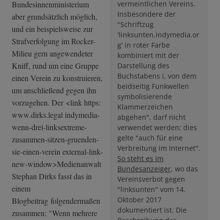
Bundesinnenministerium
vermeintlichen Vereins.
Insbesondere der
aber grundsätzlich möglich,
"Schriftzug
und ein beispielsweise zur
'linksunten.indymedia.or
Strafverfolgung im Rocker-
g' in roter Farbe
Milieu gern angewendeter
kombiniert mit der
Kniff, rund um eine Gruppe
Darstellung des
Buchstabens i, von dem
einen Verein zu konstruieren,
beidseitig Funkwellen
um anschließend gegen ihn
symbolisierende
vorzugehen. Der <link https:
Klammerzeichen
www.dirks.legal indymedia-
abgehen", darf nicht
wenn-­drei-linksextre­me-
verwendet werden; dies
gelte "auch für eine
zusammen-sit­zen-gruenden-
Verbreitung im Internet".
si­e-einen-verein external-link-
So steht es im
n­ew-window>Medie­nanwalt
Bundesanzeiger
, wo das
Stephan Dirks fasst das in
Vereinsverbot gegen
einem
"linksunten" vom 14.
Oktober 2017
Blogbeitrag folgendermaßen
dokumentiert ist. Die
zusammen: "Wenn mehrere