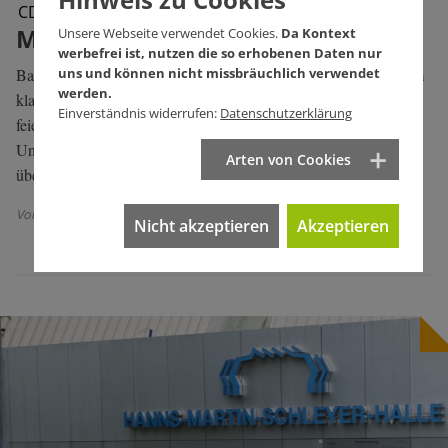
CDU Baden-Württemberg
Männer, die sich's richten
Unsere Webseite verwendet Cookies.
Da Kontext
werbefrei ist, nutzen die so erhobenen Daten nur
Baden-Württembergs CDU versteht sich als letzte Volkspartei im
uns und können nicht missbräuchlich verwendet
werden.
klassischen Sinne. So klassisch wie früher. Unter Manuel Hagel
Einverständnis widerrufen:
Datenschutzerklärung
feiert die gute alte Ämterpatronage unrühmliche Auferstehung.
Und Frauen müssen zurück ins Glied oder werden ganz
Arten von Cookies
übergangen.
Von Johanna Henkel-Waidhofer
| 2 Kommentare
Nicht akzeptieren
Akzeptieren