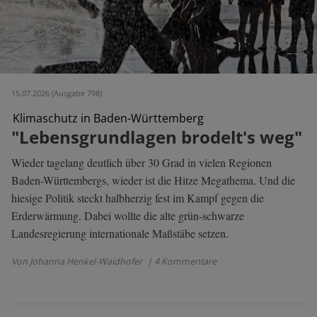
15.07.2026 (Ausgabe 798)
Klimaschutz in Baden-Württemberg
"Lebensgrundlagen brodelt's weg"
Wieder tagelang deutlich über 30 Grad in vielen Regionen
Baden-Württembergs, wieder ist die Hitze Megathema. Und die
hiesige Politik steckt halbherzig fest im Kampf gegen die
Erderwärmung. Dabei wollte die alte grün-schwarze
Landesregierung internationale Maßstäbe setzen.
Von Johanna Henkel-Waidhofer
| 4 Kommentare