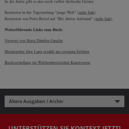
In der Justiz gibt es also noch (selbst-)kritische Geister.
Rezension in der Tageszeitung "junge Welt" (
siehe link
).
Rezension von Petra Brixel auf "Bei Abriss Aufstand" (
siehe link
).
Weiterführende Links zum Buch:
Vorwort von Herta Däubler-Gmelin
Herausgeber Jörg Lang erzählt aus eigenem Erleben
Buchvorstellung im Württembergischen Kunstverein
Ältere Ausgaben / Archiv
UNTERSTÜTZEN SIE KONTEXT JETZT!