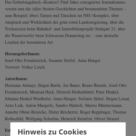
Das Geburtstagsbuch »Kontext! Fünf Jahre couragierter Journalismus«
vereint nun die (aller-)besten Geschichten und brennendsten Themen –
zum Beispiel: übers Tarnen und Täuschen im NSU-Komplex, über
Anspruch und Wirklichkeit der grün-roten Landesregierung, über die
Tricksereien beim Bahnhof- und Immobilienprojekt Stuttgart 21, über
die Wasserwerfer beim Schwarzen Donnerstag etc. - eine deutsche
Leselust der besonderen Art.
HerausgeberInnen:
Josef-Otto Freudenreich, Susanne Stiefel, Anna Hunger
Vorwort: Volker Lösch
AutorInnen:
Hermann Abmayr, Jürgen Bartle, Joe Bauer, Bruno Bienzle, Josef-Otto
Freudenreich, Meinrad Heck, Dietrich Heißenbüttel, Peter Henkel,
Johanna Henkel-Waidhofer, Anna Hunger, Stefanie Järkel, Jürgen Lessat,
Arno Luik, Anton Maegerle, Sandro Mattioli, Marius Münstermann,
Annette Ohme-Reinicke, Dieter Reicherter, Roger Repplinger, Thomas
Rothschild, Wolfgang Schorlau, Heinrich Steinfest, Oliver Stenzel
Hinweis zu Cookies
Fotos: