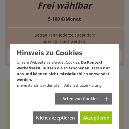
Frei wählbar
5-100 €/Monat
Betrag kann jederzeit geändert
oder storniert werden.
Hinweis zu Cookies
Jetzt unterstützen
Unsere Webseite verwendet Cookies.
Da Kontext
werbefrei ist, nutzen die so erhobenen Daten nur
uns und können nicht missbräuchlich verwendet
werden.
Einverständnis widerrufen:
Datenschutzerklärung
Mitgliedschaft
Arten von Cookies
Dauerhaft
Nicht akzeptieren
Akzeptieren
UNTERSTÜTZUNGSFAKTOR
Mittel