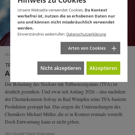
Unsere Webseite verwendet Cookies.
Da Kontext
werbefrei ist, nutzen die so erhobenen Daten nur
uns und können nicht missbräuchlich verwendet
werden.
Einverständnis widerrufen:
Datenschutzerklärung
Arten von Cookies
29.04.2026 (Ausgabe 787)
TFA im Neckar
Nicht akzeptieren
Akzeptieren
Ausstieg geht nicht? Gibt's nicht!
Die Belastung des Neckars mit Trifluoressigsäure (TFA) ist
deutlich gesunken. Und zwar seit Anfang 2026 – also nachdem
der Chemiekonzern Solvay in Bad Wimpfen seine TFA-basierte
Produktion gestoppt hat. Das zeigen die Untersuchungen des
Chemikers Michael Müller, die er in Kontext erstmals vorstellt.
Doch Entwarnung kann er nicht geben.
Von Gunter Haug (Interview)