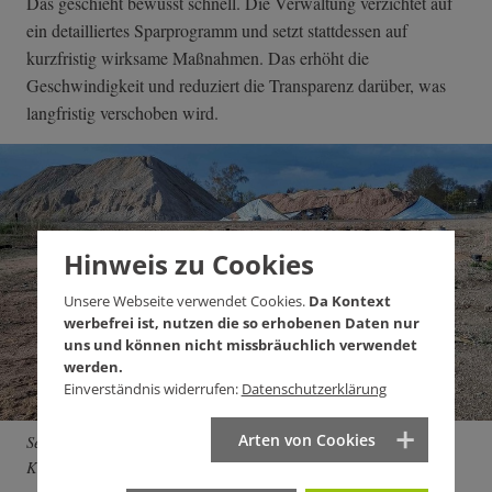
Das geschieht bewusst schnell. Die Verwaltung verzichtet auf
ein detailliertes Sparprogramm und setzt stattdessen auf
kurzfristig wirksame Maßnahmen. Das erhöht die
Geschwindigkeit und reduziert die Transparenz darüber, was
langfristig verschoben wird.
Hinweis zu Cookies
Unsere Webseite verwendet Cookies.
Da Kontext
werbefrei ist, nutzen die so erhobenen Daten nur
uns und können nicht missbräuchlich verwendet
werden.
Einverständnis widerrufen:
Datenschutzerklärung
Arten von Cookies
Seit Jahren herrscht auf dem C-Areal Stillstand. Foto: Florian
Kaufmann