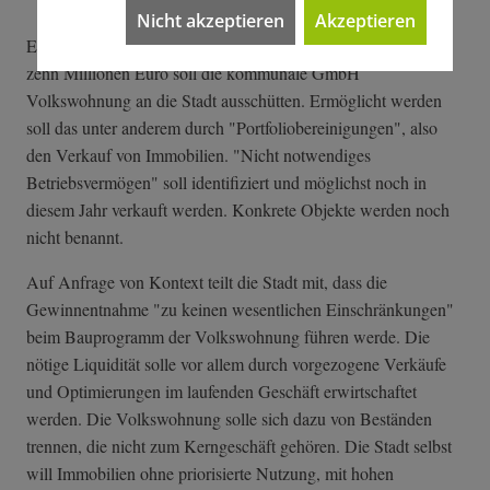
Nicht akzeptieren
Akzeptieren
Ein zentraler Hebel sind die städtischen Beteiligungen. Allein
zehn Millionen Euro soll die kommunale GmbH
Volkswohnung an die Stadt ausschütten. Ermöglicht werden
soll das unter anderem durch "Portfoliobereinigungen", also
den Verkauf von Immobilien. "Nicht notwendiges
Betriebsvermögen" soll identifiziert und möglichst noch in
diesem Jahr verkauft werden. Konkrete Objekte werden noch
nicht benannt.
Auf Anfrage von Kontext teilt die Stadt mit, dass die
Gewinnentnahme "zu keinen wesentlichen Einschränkungen"
beim Bauprogramm der Volkswohnung führen werde. Die
nötige Liquidität solle vor allem durch vorgezogene Verkäufe
und Optimierungen im laufenden Geschäft erwirtschaftet
werden. Die Volkswohnung solle sich dazu von Beständen
trennen, die nicht zum Kerngeschäft gehören. Die Stadt selbst
will Immobilien ohne priorisierte Nutzung, mit hohen