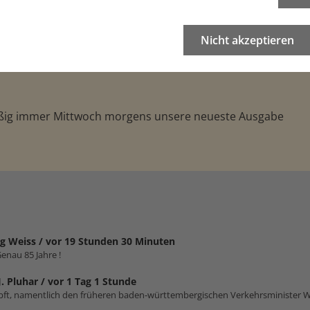
Nicht akzeptieren
äßig immer Mittwoch morgens unsere neueste Ausgabe
g Weiss /
vor 19 Stunden 30 Minuten
enau 85 Jahre !
J. Pluhar /
vor 1 Tag 1 Stunde
impft, namentlich den früheren baden-württembergischen Verkehrsminister W