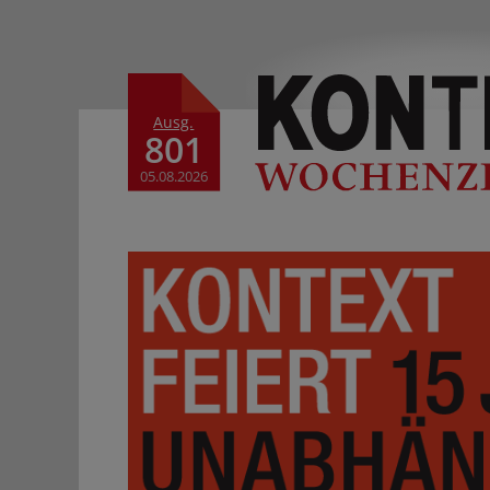
Ausg.
801
05.08.2026