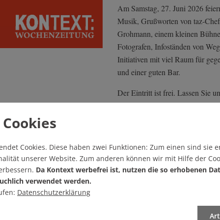
Am Samstag, 27. Juni 2026 feier
Musik, Grußworten von taz-Chefr
Grohmann, einem kleinen Bühnen
Fotografen, Infoständen von Weg
Initiativen mit viel Raum für ge
und einer guten Bar.
Der Eintritt ist frei. Lassen Sie un
 Cookies
endet Cookies.
Diese haben zwei Funktionen: Zum einen sind sie er
alität unserer Website. Zum anderen können wir mit Hilfe der Coo
verbessern.
Da Kontext werbefrei ist, nutzen die so erhobenen Da
uchlich verwendet werden.
ufen:
Datenschutzerklärung
Ar