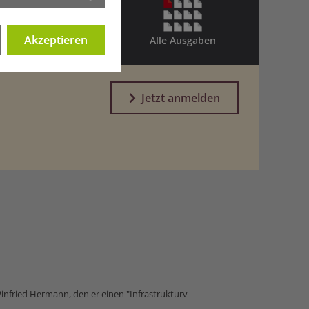
Akzeptieren
Alle Ausgaben
Jetzt anmelden
infried Hermann, den er einen "Infrastrukturv­