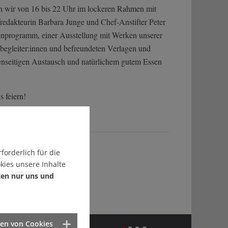
n wir von 16 bis 22 Uhr im lockeren Rahmen mit
edakteurin Barbara Junge und Chef-Anstifter Peter
programm, einer Ausstellung mit Werken unserer
begleiter:innen und befreundeten Verlagen und
genseitigen Austausch und natürlichem gutem Essen
s feiern!
forderlich für die
kies unsere Inhalte
ten nur uns und
ten von Cookies