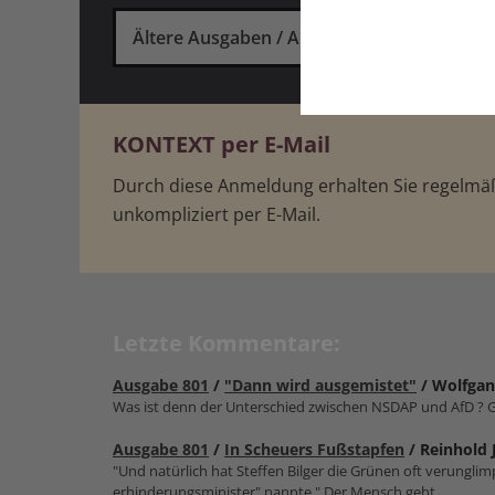
Ältere Ausgaben / Archiv
KONTEXT per E-Mail
Durch diese Anmeldung erhalten Sie regelm
unkompliziert per E-Mail.
Letzte Kommentare:
Ausgabe 801
/
"Dann wird ausgemistet"
/ Wolfgan
Was ist denn der Unterschied zwischen NSDAP und AfD ? G
Ausgabe 801
/
In Scheuers Fußstapfen
/ Reinhold 
"Und natürlich hat Steffen Bilger die Grünen oft verungl
erhinderungsmin­ister" nannte." Der Mensch geht...