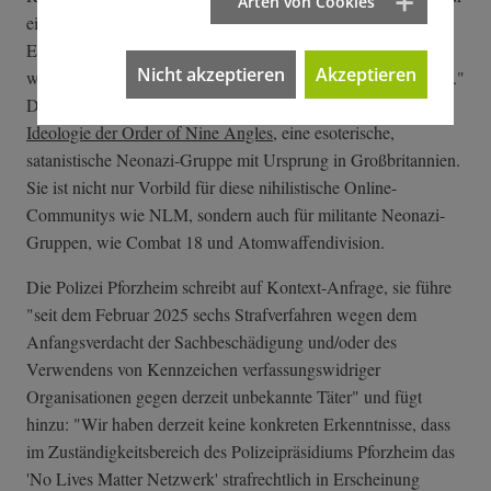
Arten von Cookies
eine kurzweilige. Misanthropie, also Menschenhass, wird als
Erwachung und Freiheitsbewegung angepriesen: "Wenn man
Nicht akzeptieren
Akzeptieren
wirklich etwas ändern möchte, muss man sich selbst zerstören."
Das Manifest ist antisemitisch, völkisch und bekennt sich
zur
Ideologie der Order of Nine Angles
, eine esoterische,
satanistische Neonazi-Gruppe mit Ursprung in Großbritannien.
Sie ist nicht nur Vorbild für diese nihilistische Online-
Communitys wie NLM, sondern auch für militante Neonazi-
Gruppen, wie Combat 18 und Atomwaffendivision.
Die Polizei Pforzheim schreibt auf Kontext-Anfrage, sie führe
"seit dem Februar 2025 sechs Strafverfahren wegen dem
Anfangsverdacht der Sachbeschädigung und/oder des
Verwendens von Kennzeichen verfassungswidriger
Organisationen gegen derzeit unbekannte Täter" und fügt
hinzu: "Wir haben derzeit keine konkreten Erkenntnisse, dass
im Zuständigkeitsbereich des Polizeipräsidiums Pforzheim das
'No Lives Matter Netzwerk' strafrechtlich in Erscheinung