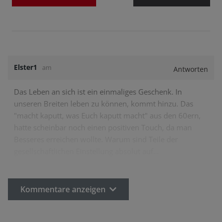
Elster1
am
Antworten
Das Leben an sich ist ein einmaliges Geschenk. In
unseren Breiten leben zu können, kommt hinzu. Das
"macht kaputt, was Euch kaputt macht" aus den 60ern,
hatte scheinbar noch einen positiven Touch, da man
Besseres erreichen wollte. Warum sind Teile der
gesellschaftlichen Einstellung absolut auf…
Kommentare anzeigen