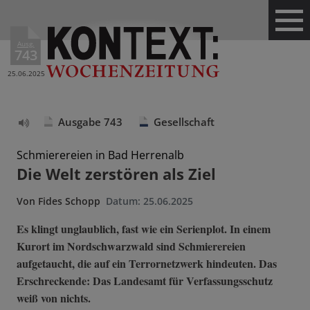
Ausg.
743
25.06.2025
Ausgabe 743
Gesellschaft
Text
vorlesen
Schmierereien in Bad Herrenalb
Die Welt zerstören als Ziel
Von
Fides Schopp
Datum:
25.06.2025
Es klingt unglaublich, fast wie ein Serienplot. In einem
Kurort im Nordschwarzwald sind Schmierereien
aufgetaucht, die auf ein Terrornetzwerk hindeuten. Das
Erschreckende: Das Landesamt für Verfassungsschutz
weiß von nichts.