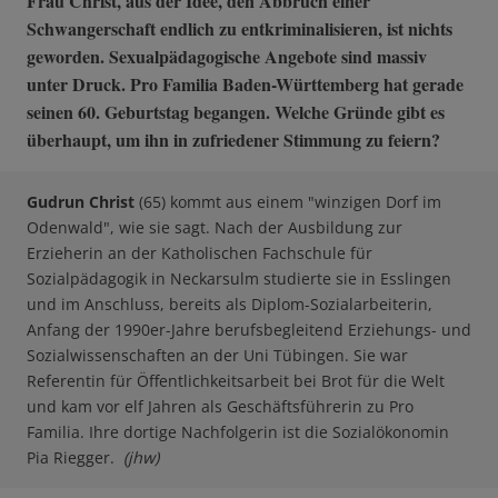
Frau Christ, aus der Idee, den Abbruch einer
Schwangerschaft endlich zu entkriminalisieren, ist nichts
geworden. Sexualpädagogische Angebote sind massiv
unter Druck. Pro Familia Baden-Württemberg hat gerade
seinen 60. Geburtstag begangen. Welche Gründe gibt es
überhaupt, um ihn in zufriedener Stimmung zu feiern?
Gudrun Christ
(65)
kommt aus einem "winzigen Dorf im
Odenwald", wie sie sagt. Nach der Ausbildung zur
Erzieherin an der Katholischen Fachschule für
Sozialpädagogik in Neckarsulm studierte sie in Esslingen
und im Anschluss, bereits als Diplom-Sozialarbeiterin,
Anfang der 1990er-Jahre berufsbegleitend Erziehungs- und
Sozialwissenschaften an der Uni Tübingen. Sie war
Referentin für Öffentlichkeitsarbeit bei Brot für die Welt
und kam vor elf Jahren als Geschäftsführerin zu Pro
Familia. Ihre dortige Nachfolgerin ist die Sozialökonomin
Pia Riegger.
(jhw)