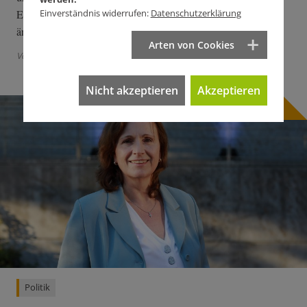
Einverständnis widerrufen:
Datenschutzerklärung
Ermordeten, auch weil es seine Nachkommen so wollten. Das
ändert sich nun.
Arten von Cookies
Von Martin Himmelheber
| 1 Kommentar
Nicht akzeptieren
Akzeptieren
Politik