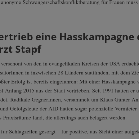
anonyme Schwangerschaft­skonfliktberatu­ng für Frauen muss 
vertrieb eine Hasskampagne
zt Stapf
h verschont von den in evangelikalen Kreisen der USA erdach
atorInnen in inzwischen 28 Ländern stattfinden, mit dem Zie
ßter Erfolg ist bereits eingefahren: Mit einer Hasskampagne
pf Anfang 2015 aus der Stadt vertrieben. Seit 1991 hatten er 
det. Radikale GegnerInnen, versammelt um Klaus Günter Ann
nd Gefolgsleute der AfD hatten sogar potenzielle Vermieter t
 Praxisräume fand, die allerdings auch belagert werden.
ür Schlagzeilen gesorgt – für positive, aus Sicht einer aufge