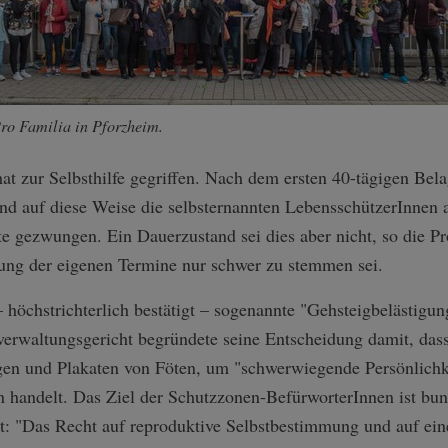
Pro Familia in Pforzheim.
at zur Selbsthilfe gegriffen. Nach dem ersten 40-tägigen Bel
d auf diese Weise die selbsternannten LebensschützerInnen a
e gezwungen. Ein Dauerzustand sei dies aber nicht, so die Pr
ung der eigenen Termine nur schwer zu stemmen sei.
 höchstrichterlich bestätigt – sogenannte "Gehsteigbelästigun
verwaltungsgericht begründete seine Entscheidung damit, dass
en und Plakaten von Föten, um "schwerwiegende Persönlichkei
 handelt. Das Ziel der Schutzzonen-BefürworterInnen ist bu
rt: "Das Recht auf reproduktive Selbstbestimmung und auf ein