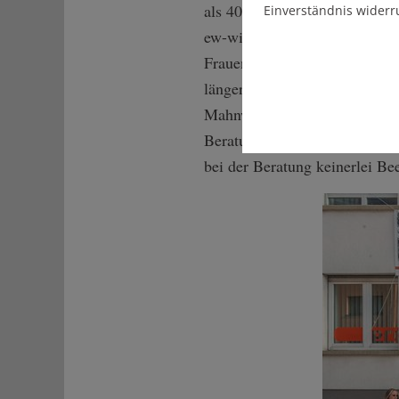
als 40 Organisationen gegenüb
Einverständnis widerr
ew-window>Aufru­f des Bündnis
Frauenbewegung, die in Frankf
länger zusehen." Vor allem e
Mahnwachen auf Plätze verwie
Beratungseinrichtungen mehr
bei der Beratung keinerlei Be