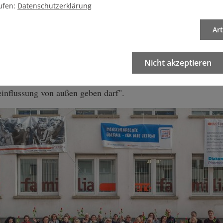
er. Schon im März wurde ein <link https: frauenrechteffm.de 
ufen:
Datenschutzerklärung
ses Frankfurt für Frauenrechte formuliert: "Im fünfzigsten 
Ar
urt ihre Wurzeln hat, wollen wir dem Treiben dieser rechtsp
ine Erwartung ist unmissverständlich. Rechtsgüter müssten "e
Nicht akzeptieren
sen werden, von denen aus es zu keinerlei Beeinträchtigun
 kommen kann". Denn das Schwangeren-Beratungsgesetz sehe "
einflussung von außen geben darf".