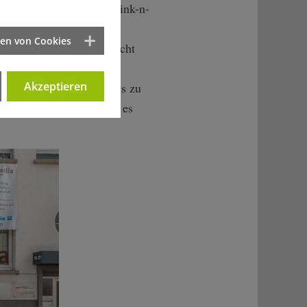
aufruf _blank external-link-n­
Jahr der Zweiten
ten von Cookies
opulistischen Gruppen nicht
rneut abgewogen und
Akzeptieren
gen des anonymen Zugangs zu
ausdrücklich vor, dass es