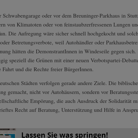
 Schwabengarage oder vor dem Breuninger-Parkhaus in Stuttg
ern von Klimatoten oder von feinstaubzerfressenen Lungen un
Tun. Die Aufregung wäre sicher schnell hochgekocht und sol
oder Betretungsverbote, weil Autohändler oder Parkhausbetr
inung hätten die DemonstrantInnen in Windeseile gegen sich. 
ügig speziell die Grünen mit einer neuen Verbotspartei-Deba
 Fahrt und die Rechte freier BürgerInnen.
eutschen Städten verfolgen gerade andere Ziele. Die biblisch
g gemacht, nicht vor Autohäusern, sondern vor Beratungsste
llschaftliche Empörung, die auch Ausdruck der Solidarität mi
brieftes Recht auf Beratung, Unterstützung und Hilfe in Anspr