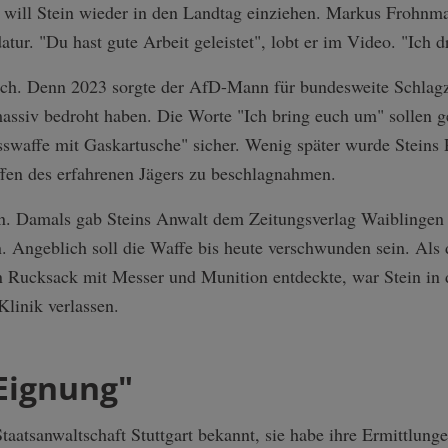
will Stein wieder in den Landtag einziehen. Markus Frohnma
atur. "Du hast gute Arbeit geleistet", lobt er im Video. "Ich
unlich. Denn 2023 sorgte der AfD-Mann für bundesweite Schlagz
massiv bedroht haben. Die Worte "Ich bring euch um" sollen ge
usswaffe mit Gaskartusche" sicher. Wenig später wurde Steins
fen des erfahrenen Jägers zu beschlagnahmen.
n. Damals gab Steins Anwalt dem Zeitungsverlag Waiblingen 
 Angeblich soll die Waffe bis heute verschwunden sein. Als d
 Rucksack mit Messer und Munition entdeckte, war Stein in d
Klinik verlassen.
Eignung"
Staatsanwaltschaft Stuttgart bekannt, sie habe ihre Ermittlun