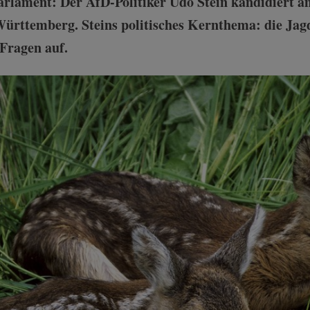
Parlament: Der AfD-Politiker Udo Stein kandidiert a
rttemberg. Steins politisches Kernthema: die Jagd.
 Fragen auf.