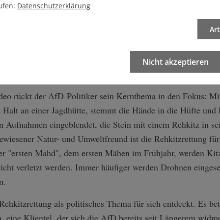
ufen:
Datenschutzerklärung
und junge Kitze
Ar
m Landtag ist die Jagd. Er ist jagdpolitischer Sprecher der A
rch den Wolf" oder zu "Verzögerungen bei Jagdscheinverläng
Nicht akzeptieren
das Jagd- und Wildtiermanagementgesetz.
o rückt der AfD-Politiker sein Kernthema in den Fokus: Mit 
alt an einer Jagdhütte, stemmt die Hände in die Hüfte und l
 Aufnahmen eingeblendet, die Stein mit einem Rehkitz in s
ewiesener Natur- und Umweltfreund ist die Rehkitzrettung für
er "ersten Mahd", dem ersten Mähen im Frühjahr, werden Kit
nicht verletzt werden. Immer häufiger werden Drohnen eingese
n.
ehkitzrettung als politisches Thema für sich entdeckt. Es bet
 eine Klientel, der sich die AfD bereits seit Längerem widm