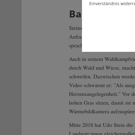
Einverständnis widerr
Bambicopter 
Steins politisches Kernthema i
Anfragen etwa zur "Gefahr du
sprach er im Parlament über 
Auch in seinem Wahlkampfvide
durch Wald und Wiese, macht H
schweifen. Dazwischen werden
Video schwärmt er: "Als ausg
Herzensangelegenheit." Vor d
hohen Gras sitzen, damit sie 
Wärmebildkamera aufzuspüre
Mitte 2018 hat Udo Stein die R
Landwirt:innen gleichermaßen,