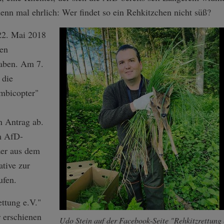
nn mal ehrlich: Wer findet so ein Rehkitzchen nicht süß?
 22. Mai 2018
nen
haben. Am 7.
 die
mbicopter"
n Antrag ab.
m AfD-
zer aus dem
ative zur
ufen.
ttung e.V."
 erschienen
Udo Stein auf der Facebook-Seite "Rehkitzrettung 