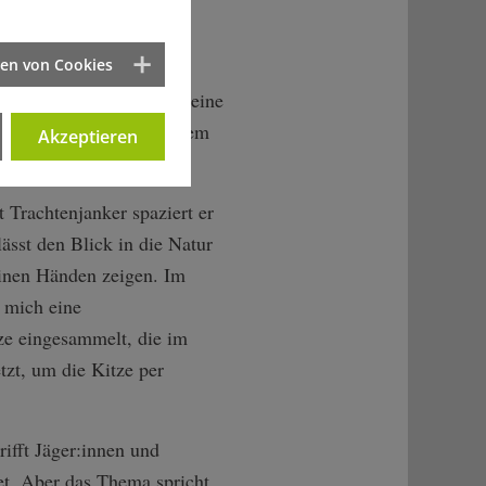
ten von Cookies
fD-Fraktion und stellt Kleine
erungen". Erst vor Kurzem
Akzeptieren
Trachtenjanker spaziert er
ässt den Blick in die Natur
einen Händen zeigen. Im
 mich eine
ze eingesammelt, die im
tzt, um die Kitze per
rifft Jäger:innen und
et. Aber das Thema spricht