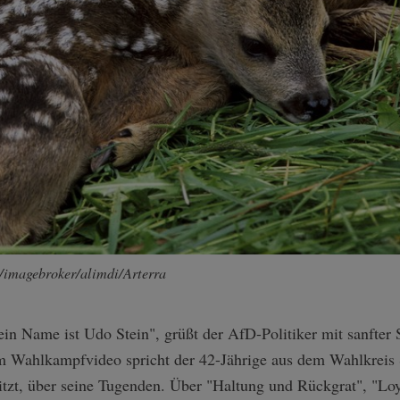
ce/imagebroker/alimdi/Arterra
n Name ist Udo Stein", grüßt der AfD-Politiker mit sanfter
em Wahlkampfvideo spricht der 42-Jährige aus dem Wahlkreis 
itzt, über seine Tugenden. Über "Haltung und Rückgrat", "Lo