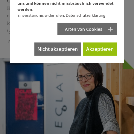
Obwohl Baden-Württembergs Wirtschaftsministerin Nicole
uns und können nicht missbräuchlich verwendet
Hoffmeister-Kraut glasklare CDU-Politik betreibt, wird sie
werden.
nach der Landtagswahl am 8. März ihren Job – Stand heute –
Einverständnis widerrufen:
Datenschutzerklärung
los sein. Spitzenkandidat und Parteifreund Manuel Hagel
Arten von Cookies
ignoriert ihre Bilanz, um selbst zu glänzen.
Von Johanna Henkel-Waidhofer
Nicht akzeptieren
Akzeptieren