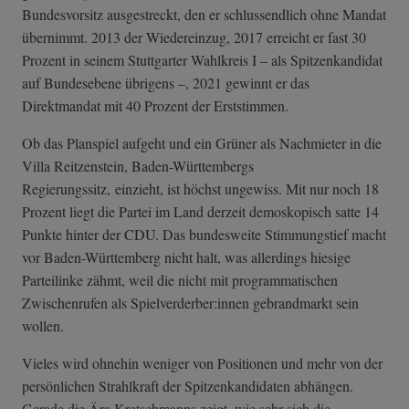
Bundesvorsitz ausgestreckt, den er schlussendlich ohne Mandat
übernimmt. 2013 der Wiedereinzug, 2017 erreicht er fast 30
Prozent in seinem Stuttgarter Wahlkreis I – als Spitzenkandidat
auf Bundesebene übrigens –, 2021 gewinnt er das
Direktmandat mit 40 Prozent der Erststimmen.
Ob das Planspiel aufgeht und ein Grüner als Nachmieter in die
Villa Reitzenstein, Baden-Württembergs
Regierungssitz, einzieht, ist höchst ungewiss. Mit nur noch 18
Prozent liegt die Partei im Land derzeit demoskopisch satte 14
Punkte hinter der CDU. Das bundesweite Stimmungstief macht
vor Baden-Württemberg nicht halt, was allerdings hiesige
Parteilinke zähmt, weil die nicht mit programmatischen
Zwischenrufen als Spielverderber:innen gebrandmarkt sein
wollen.
Vieles wird ohnehin weniger von Positionen und mehr von der
persönlichen Strahlkraft der Spitzenkandidaten abhängen.
Gerade die Ära Kretschmanns zeigt, wie sehr sich die