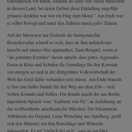
Einzelperson vor Ihnen, sondern als einer von vielen Menschen
in diesem Land, bei deren Geburt diese Einladung ungefähr
genauso denkbar war wie ein Flug zum Mond." Am Ende war
er selber bewegt und unter den Zuhörer:innen gab's Tränen.
Auf der Muswiese hat Özdemir die buntgemischte
Besucherschar schnell so weit, dass sie ihm aufmerksam
lauscht und immer öfter applaudiert. Zum Beispiel, wenn er
"als gelernter Erzieher" davon spricht, dass gutes, regionales
Essen in Kitas und Schulen die Grundlage für den Konsum
von morgen sei und in der drittgrößten Volkswirtschaft der
Welt das Geld dafür vorhanden sein müsse. Am Ende braucht
er fast eine halbe Stunde für den Weg aus dem Zelt – viele
wollen Kontakt und Selfies. Die Runde macht der aus Berlin
importierte Spruch vom "Zauberer von Öz", in Anlehnung an
das weltberühmte amerikanische Märchen. Die bekannteste
Altbäuerin der Gegend, Luise Wirsching aus Spielberg, greift
sich den Minister, um ihm Ratschläge und Wünsche
mitzugeben. Er sei "einfach bei sich", sagt sie nachher.