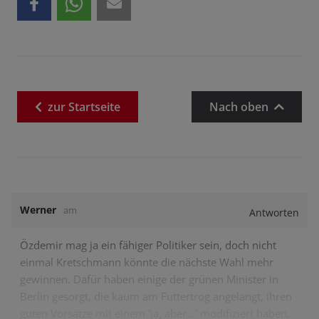
zur
Startseite
Nach oben
Werner
am
Antworten
Özdemir mag ja ein fähiger Politiker sein, doch nicht
einmal Kretschmann könnte die nächste Wahl mehr
gewinnen. Dafür haben einige der grünen Minister in
Berlin gesorgt, die kaum am Futtertrog angelangt, ihren
guten Vorsätze mit einem 'ja, aber...' modifiziert haben.