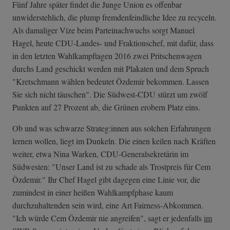
Fünf Jahre später findet die Junge Union es offenbar
unwiderstehlich, die plump fremdenfeindliche Idee zu recyceln.
Als damaliger Vize beim Parteinachwuchs sorgt Manuel
Hagel, heute CDU-Landes- und Fraktionschef, mit dafür, dass
in den letzten Wahlkampftagen 2016 zwei Pritschenwagen
durchs Land geschickt werden mit Plakaten und dem Spruch
"Kretschmann wählen bedeutet Özdemir bekommen. Lassen
Sie sich nicht täuschen". Die Südwest-CDU stürzt um zwölf
Punkten auf 27 Prozent ab, die Grünen erobern Platz eins.
Ob und was schwarze Strateg:innen aus solchen Erfahrungen
lernen wollen, liegt im Dunkeln. Die einen keilen nach Kräften
weiter, etwa Nina Warken, CDU-Generalsekretärin im
Südwesten: "Unser Land ist zu schade als Trostpreis für Cem
Özdemir." Ihr Chef Hagel gibt dagegen eine Linie vor, die
zumindest in einer heißen Wahlkampfphase kaum
durchzuhaltenden sein wird, eine Art Fairness-Abkommen.
"Ich würde Cem Özdemir nie angreifen", sagt er jedenfalls
im