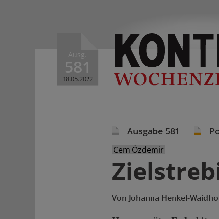
Ausg.
581
18.05.2022
Ausgabe 581
Po
Cem Özdemir
Zielstre
Von
Johanna Henkel-Waidho