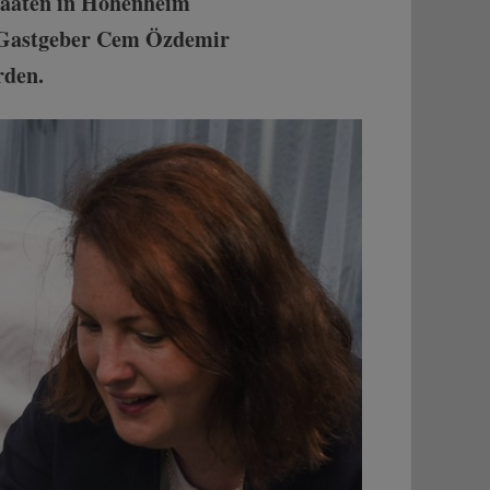
taaten in Hohenheim
t. Gastgeber Cem Özdemir
rden.