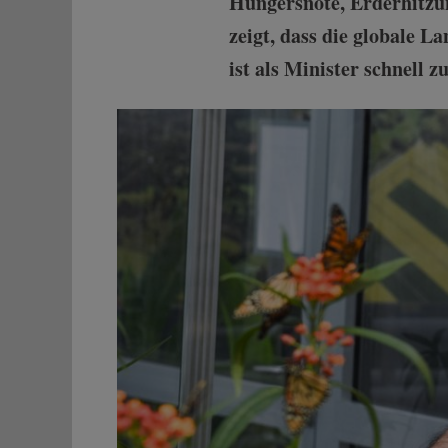
Hungersnöte, Erderhitzu
zeigt, dass die globale 
ist als Minister schnell 