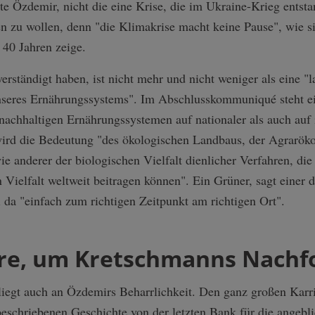
rte Özdemir, nicht die eine Krise, die im Ukraine-Krieg entst
en zu wollen, denn "die Klimakrise macht keine Pause", wie 
 40 Jahren zeige.
verständigt haben, ist nicht mehr und nicht weniger als eine "l
nseres Ernährungssystems". Im Abschlusskommuniqué steht e
nachhaltigen Ernährungssystemen auf nationaler als auch auf 
ird die Bedeutung "des ökologischen Landbaus, der Agraröko
ie anderer der biologischen Vielfalt dienlicher Verfahren, di
 Vielfalt weltweit beitragen können". Ein Grüner, sagt einer
 da "einfach zum richtigen Zeitpunkt am richtigen Ort".
hre, um Kretschmanns Nachfo
, liegt auch an Özdemirs Beharrlichkeit. Den ganz großen Karr
beschriebenen Geschichte von der letzten Bank für die angebl