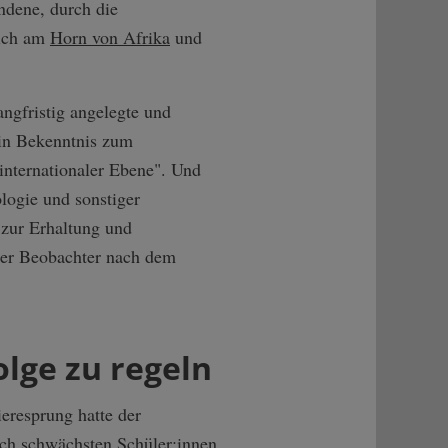
andene, durch die
sich am
Horn von Afrika
und
angfristig angelegte und
in Bekenntnis zum
internationaler Ebene". Und
logie und sonstiger
e zur Erhaltung und
 der Beobachter nach dem
lge zu regeln
ieresprung hatte der
ich schwächsten Schüler:innen