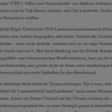
ilger (CDU), früher mal Staatssekretär von Andreas Scheuer 
dieser zwar in Talk-Shows auftrete, aber"für Landwirte, Verbr
i Perspektive eröffne.
hl Bilger Österreichs ÖVP-Landwirtschaftsministerin Elisab
lächen zum Anbau freigegeben und damit "beherzt die Zeichen 
hichte – zwar nicht deshalb, sondern weil sie als enge Vertra
lt wurde und am 9. Mai ihren Rückzug aus der Politik bekann
ngeführt vom österreichischen Biodiversitätsrat, hart mit ihr 
ei kurzsichtig und gerade nicht im Sinne einer nachhaltigen 
tenvielfalt erst recht Einbußen für den Berufsstand.
nn allerdings doch nicht ins Thema einsteigen. Ein Luxus, de
blatt für Landwirtschaft und Landleben" nach seiner überr
n kann. Schon vor Putins Überfall auf die Ukraine reichten di
örderungsprogramme bis zu einer Strategie gegen Lebensmit