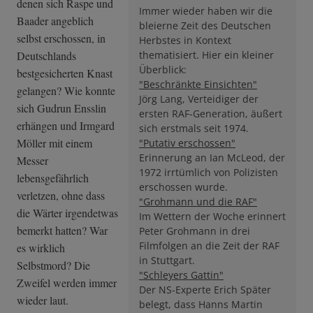
denen sich Raspe und
Immer wieder haben wir die
Baader angeblich
bleierne Zeit des Deutschen
selbst erschossen, in
Herbstes in Kontext
Deutschlands
thematisiert. Hier ein kleiner
Überblick:
bestgesicherten Knast
"Beschränkte Einsichten"
gelangen? Wie konnte
Jörg Lang, Verteidiger der
sich Gudrun Ensslin
ersten RAF-Generation, äußert
erhängen und Irmgard
sich erstmals seit 1974.
Möller mit einem
"Putativ erschossen"
Erinnerung an Ian McLeod, der
Messer
1972 irrtümlich von Polizisten
lebensgefährlich
erschossen wurde.
verletzen, ohne dass
"Grohmann und die RAF"
die Wärter irgendetwas
Im Wettern der Woche erinnert
bemerkt hatten? War
Peter Grohmann in drei
Filmfolgen an die Zeit der RAF
es wirklich
in Stuttgart.
Selbstmord? Die
"Schleyers Gattin"
Zweifel werden immer
Der NS-Experte Erich Später
wieder laut.
belegt, dass Hanns Martin