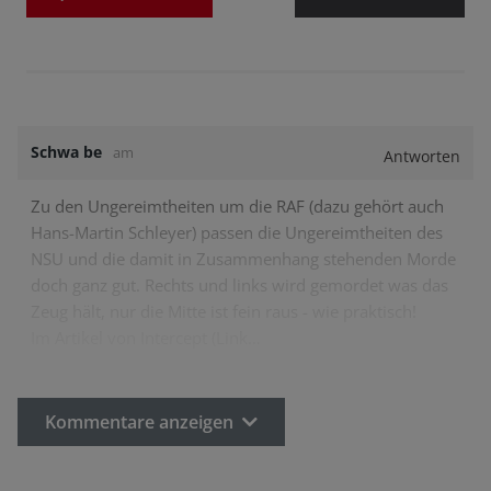
Schwa be
am
Antworten
Zu den Ungereimtheiten um die RAF (dazu gehört auch
Hans-Martin Schleyer) passen die Ungereimtheiten des
NSU und die damit in Zusammenhang stehenden Morde
doch ganz gut. Rechts und links wird gemordet was das
Zeug hält, nur die Mitte ist fein raus - wie praktisch!
Im Artikel von Intercept (Link…
Kommentare anzeigen