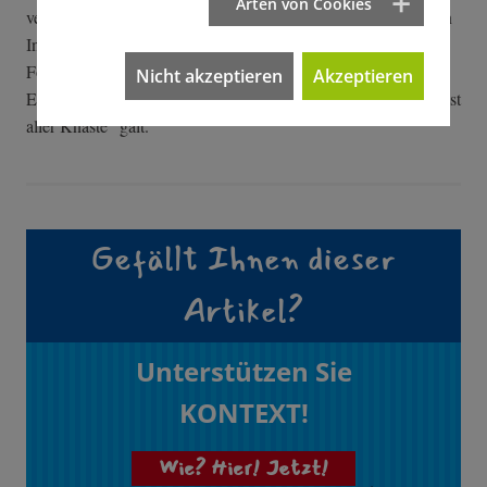
Arten von Cookies
vergitterte Dachterrasse mit der Tischtennisplatte wird von den
Insassen heute als "Affenkäfig" bezeichnet. Der Stuttgarter
Fotograf Leif Piechowski konnte vor wenigen Wochen
Nicht akzeptieren
Akzeptieren
Eindrücke einfangen von einem Gefängnis, das einst als "Knast
aller Knäste" galt.
Gefällt Ihnen dieser
Artikel?
Unterstützen Sie
KONTEXT!
Wie? Hier! Jetzt!