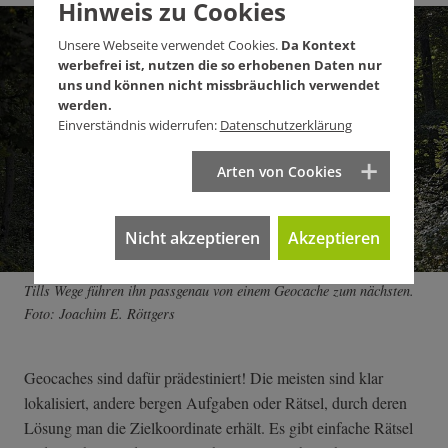
Hinweis zu Cookies
Unsere Webseite verwendet Cookies.
Da Kontext
werbefrei ist, nutzen die so erhobenen Daten nur
uns und können nicht missbräuchlich verwendet
werden.
Einverständnis widerrufen:
Datenschutzerklärung
Arten von Cookies
Nicht akzeptieren
Akzeptieren
Tills Wege führen ihn passgenau von einem Geocache zum nächsten.
Foto: Joachim E. Röttgers
Geocaches sind dafür prädestiniert! Die meisten sind klar
lokalisiert, andere bergen Aufgaben oder Rätsel, durch deren
Lösung man die Zielkoordinate erhält. Es gibt einfache Rätsel