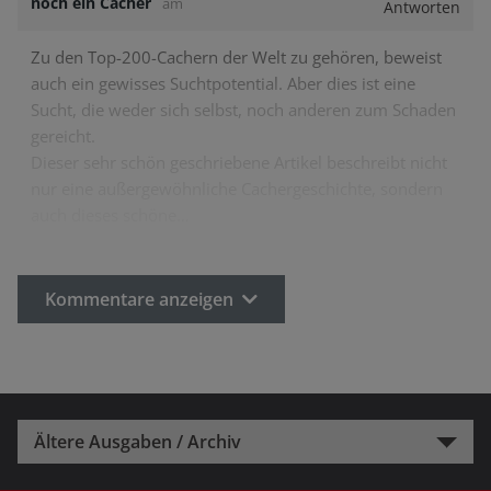
noch ein Cacher
am
Antworten
Zu den Top-200-Cachern der Welt zu gehören, beweist
auch ein gewisses Suchtpotential. Aber dies ist eine
Sucht, die weder sich selbst, noch anderen zum Schaden
gereicht.
Dieser sehr schön geschriebene Artikel beschreibt nicht
nur eine außergewöhnliche Cachergeschichte, sondern
auch dieses schöne…
Kommentare anzeigen
Ältere Ausgaben / Archiv