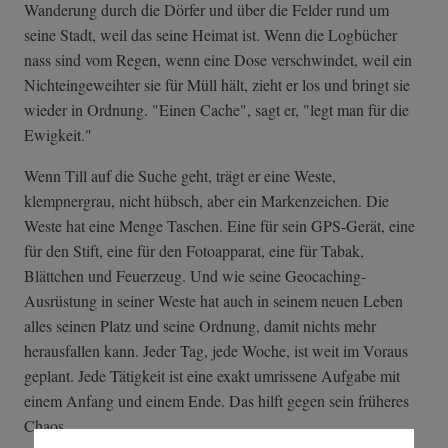
Wanderung durch die Dörfer und über die Felder rund um
seine Stadt, weil das seine Heimat ist. Wenn die Logbücher
nass sind vom Regen, wenn eine Dose verschwindet, weil ein
Nichteingeweihter sie für Müll hält, zieht er los und bringt sie
wieder in Ordnung. "Einen Cache", sagt er, "legt man für die
Ewigkeit."
Wenn Till auf die Suche geht, trägt er eine Weste,
klempnergrau, nicht hübsch, aber ein Markenzeichen. Die
Weste hat eine Menge Taschen. Eine für sein GPS-Gerät, eine
für den Stift, eine für den Fotoapparat, eine für Tabak,
Blättchen und Feuerzeug. Und wie seine Geocaching-
Ausrüstung in seiner Weste hat auch in seinem neuen Leben
alles seinen Platz und seine Ordnung, damit nichts mehr
herausfallen kann. Jeder Tag, jede Woche, ist weit im Voraus
geplant. Jede Tätigkeit ist eine exakt umrissene Aufgabe mit
einem Anfang und einem Ende. Das hilft gegen sein früheres
Chaos.