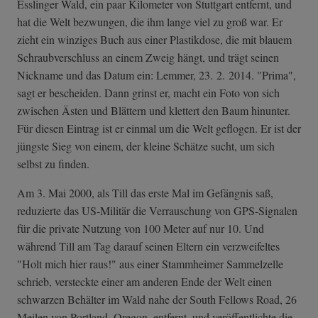
Esslinger Wald, ein paar Kilometer von Stuttgart entfernt, und
hat die Welt bezwungen, die ihm lange viel zu groß war. Er
zieht ein winziges Buch aus einer Plastikdose, die mit blauem
Schraubverschluss an einem Zweig hängt, und trägt seinen
Nickname und das Datum ein: Lemmer, 23. 2. 2014. "Prima",
sagt er bescheiden. Dann grinst er, macht ein Foto von sich
zwischen Ästen und Blättern und klettert den Baum hinunter.
Für diesen Eintrag ist er einmal um die Welt geflogen. Er ist der
jüngste Sieg von einem, der kleine Schätze sucht, um sich
selbst zu finden.
Am 3. Mai 2000, als Till das erste Mal im Gefängnis saß,
reduzierte das US-Militär die Verrauschung von GPS-Signalen
für die private Nutzung von 100 Meter auf nur 10. Und
während Till am Tag darauf seinen Eltern ein verzweifeltes
"Holt mich hier raus!" aus einer Stammheimer Sammelzelle
schrieb, versteckte einer am anderen Ende der Welt einen
schwarzen Behälter im Wald nahe der South Fellows Road, 26
Meilen von Portland, Oregon, entfernt, und veröffentlichte die