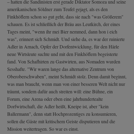
– hatten die Sandinisten erst gerade Diktator Somoza und seine
amerikanischen Söldner zum Teufel gejagt, als es den
Finkhöflern schon so gut geht, dass sie nach "was Größerem"
schauen. Es ist schließlich der Bräu aus Leutkirch, der eines
Tages meint, "wenn ihr mei Bier nemmed, dann hon i eich
was", erinnert sich Schmidt. Und siehe da, es war der ruinierte
Adler in Arnach, Opfer der Dorfentwicklung, für den Härle
neue Wirtsleute suchte und mit den Finkhöflern begeisterte
fand. Von Schafhirten zu Gastwirten, aus Nomaden wurden
Sesshafte. "Wir waren lange das alternative Zentrum von
Oberoberschwaben", meint Schmidt stolz. Denn damit beginnt,
was man braucht, wenn man von einer besseren Welt nicht nur
träumt, sondern dafür auch streiten will: eine Bühne, ein
Forum, eine Arena oder eben eine jahrhundertealte
Dorfwirtschaft, die Adler heißt, Kneipe ist, aber "kein
Ballermann", denn statt Hochprozentiges zu konsumieren,
sollen die Gäste mit kritischem Geiste disputieren und die
Mission weitertragen. So war es einst.