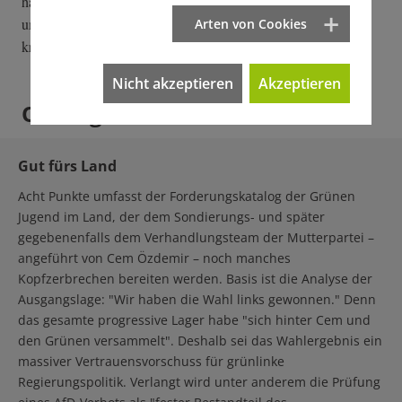
haben schwarze Zuspitzer flugs mutwillig zusammengekürzt,
um sie als "herablassende Arroganz" und als "Ampelsprech"
Arten von Cookies
kritisieren zu können.
Nicht akzeptieren
Akzeptieren
Oettinger hätte Rat
Gut fürs Land
Acht Punkte umfasst der Forderungskatalog der Grünen
Jugend im Land, der dem Sondierungs- und später
gegebenenfalls dem Verhandlungsteam der Mutterpartei –
angeführt von Cem Özdemir – noch manches
Kopfzerbrechen bereiten werden. Basis ist die Analyse der
Ausgangslage: "Wir haben die Wahl links gewonnen." Denn
das gesamte progressive Lager habe "sich hinter Cem und
den Grünen versammelt". Deshalb sei das Wahlergebnis ein
massiver Vertrauensvorschuss für grünlinke
Regierungspolitik. Verlangt wird unter anderem die Prüfung