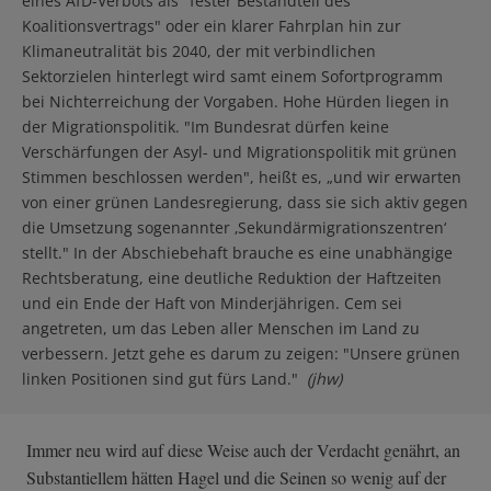
eines AfD-Verbots als "fester Bestandteil des
Koalitionsvertrags" oder ein klarer Fahrplan hin zur
Klimaneutralität bis 2040, der mit verbindlichen
Sektorzielen hinterlegt wird samt einem Sofortprogramm
bei Nichterreichung der Vorgaben. Hohe Hürden liegen in
der Migrationspolitik. "Im Bundesrat dürfen keine
Verschärfungen der Asyl- und Migrationspolitik mit grünen
Stimmen beschlossen werden", heißt es, „und wir erwarten
von einer grünen Landesregierung, dass sie sich aktiv gegen
die Umsetzung sogenannter ‚Sekundärmigrationszentren‘
stellt." In der Abschiebehaft brauche es eine unabhängige
Rechtsberatung, eine deutliche Reduktion der Haftzeiten
und ein Ende der Haft von Minderjährigen. Cem sei
angetreten, um das Leben aller Menschen im Land zu
verbessern. Jetzt gehe es darum zu zeigen: "Unsere grünen
linken Positionen sind gut fürs Land."
(jhw)
Immer neu wird auf diese Weise auch der Verdacht genährt, an
Substantiellem hätten Hagel und die Seinen so wenig auf der