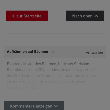
zur
Startseite
Nach oben
Aufbäumen auf Bäumen
am
Antworten
Es seien alle auf den Bäumen, berichtet Christian
Bäumler aus dem CDU-Landesvorstand. Naja, er sieht
den Wald vor lauter Bäumen nicht bzw. bereits diese
nicht mehr - wg. ihrer 'Besetzung' durch seinen
Landesvorstand...
Kommentare anzeigen