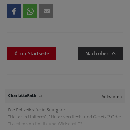
zur
Startseite
Nach oben
CharlotteRath
am
Antworten
Die Polizeikräfte in Stuttgart:
"Helfer in Uniform", "Hüter von Recht und Gesetz"? Oder
"Lakaien von Politik und Wirtschaft"?