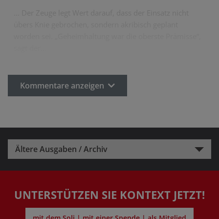
... Der Zeuge legt Wert darauf, dass der Einsatz nicht
übers Knie gebrochen, sondern akribisch geplant
worden sei. „Geheimhaltung war die oberste Prämisse“,
sagt der…
Kommentare anzeigen
Ältere Ausgaben / Archiv
UNTERSTÜTZEN SIE KONTEXT JETZT!
mit dem Soli | mit einer Spende | als Mitglied