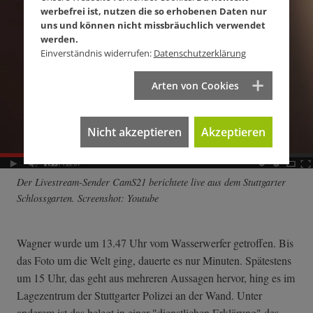
werbefrei ist, nutzen die so erhobenen Daten nur
uns und können nicht missbräuchlich verwendet
werden.
Einverständnis widerrufen:
Datenschutzerklärung
Arten von Cookies
Nicht akzeptieren
Akzeptieren
Der Livestream-Sender CamS21 berichtete live aus dem Stuttgarter
Schlossgarten. Screenshot: Youtube
Wagner wurde um 13.47 Uhr vom Wasserwerfer getroffen. Bis
das Foto um die Welt ging, dauerte es nur Minuten. Spätestens
um 15 Uhr, das geht aus mehreren Aussagen hervor, hing es im
Lagezentrum der Stuttgarter Polizei an der Wand. Unter
anderem ist das belegt in einer "dienstlichen Erklärung" des