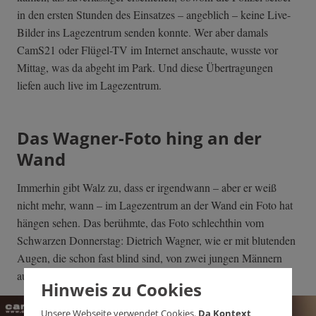
in den ersten Stunden des Einsatzes – angeblich – keine Live-
Bilder ins Lagezentrum senden konnte. Wer aber damals
CamS21 oder Flügel-TV im Internet anschaute, wusste vor
Mittag, was da abgeht im Park. Und diese Übertragungen
liefen auch live im Lagezentrum.
Das Wagner-Foto hing an der
Wand
Immerhin gibt Walz zu, dass er irgendwann – aber er weiß
nicht mehr, wann – im Lagezentrum an der Wand ein Foto hat
hängen sehen. Das berühmte, das Foto schlechthin vom
Schwarzen Donnerstag: Dietrich Wagner, wie er mit blutenden
Augen, die schon fast blind sind, von zwei jungen Männern
aus dem Park geführt wird.
Hinweis zu Cookies
Unsere Webseite verwendet Cookies.
Da Kontext