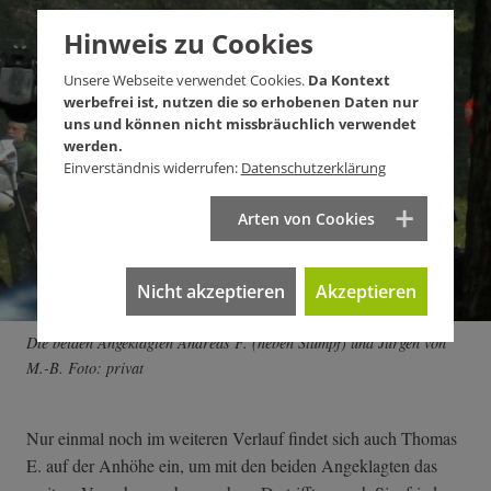
Hinweis zu Cookies
Unsere Webseite verwendet Cookies.
Da Kontext
werbefrei ist, nutzen die so erhobenen Daten nur
uns und können nicht missbräuchlich verwendet
werden.
Einverständnis widerrufen:
Datenschutzerklärung
Arten von Cookies
Nicht akzeptieren
Akzeptieren
Die beiden Angeklagten Andreas F. (neben Stumpf) und Jürgen von
M.-B. Foto: privat
Nur einmal noch im weiteren Verlauf findet sich auch Thomas
E. auf der Anhöhe ein, um mit den beiden Angeklagten das