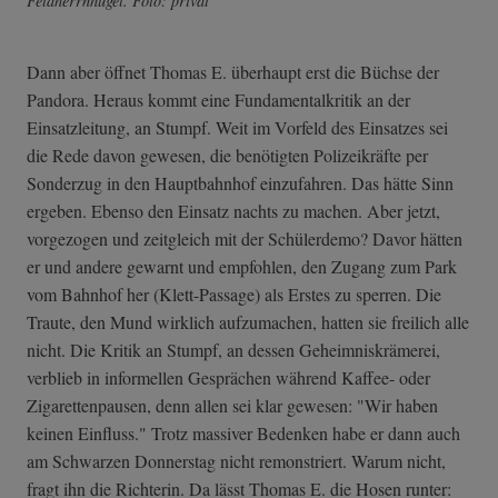
Feldherrnhügel. Foto: privat
Dann aber öffnet Thomas E. überhaupt erst die Büchse der
Pandora. Heraus kommt eine Fundamentalkritik an der
Einsatzleitung, an Stumpf. Weit im Vorfeld des Einsatzes sei
die Rede davon gewesen, die benötigten Polizeikräfte per
Sonderzug in den Hauptbahnhof einzufahren. Das hätte Sinn
ergeben. Ebenso den Einsatz nachts zu machen. Aber jetzt,
vorgezogen und zeitgleich mit der Schülerdemo? Davor hätten
er und andere gewarnt und empfohlen, den Zugang zum Park
vom Bahnhof her (Klett-Passage) als Erstes zu sperren. Die
Traute, den Mund wirklich aufzumachen, hatten sie freilich alle
nicht. Die Kritik an Stumpf, an dessen Geheimniskrämerei,
verblieb in informellen Gesprächen während Kaffee- oder
Zigarettenpausen, denn allen sei klar gewesen: "Wir haben
keinen Einfluss." Trotz massiver Bedenken habe er dann auch
am Schwarzen Donnerstag nicht remonstriert. Warum nicht,
fragt ihn die Richterin. Da lässt Thomas E. die Hosen runter: