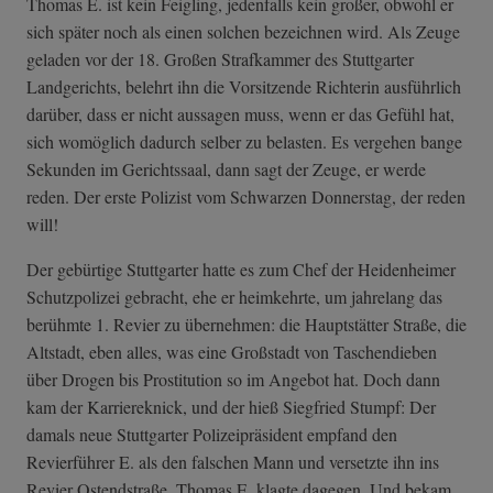
Thomas E. ist kein Feigling, jedenfalls kein großer, obwohl er
sich später noch als einen solchen bezeichnen wird. Als Zeuge
geladen vor der 18. Großen Strafkammer des Stuttgarter
Landgerichts, belehrt ihn die Vorsitzende Richterin ausführlich
darüber, dass er nicht aussagen muss, wenn er das Gefühl hat,
sich womöglich dadurch selber zu belasten. Es vergehen bange
Sekunden im Gerichtssaal, dann sagt der Zeuge, er werde
reden. Der erste Polizist vom Schwarzen Donnerstag, der reden
will!
Der gebürtige Stuttgarter hatte es zum Chef der Heidenheimer
Schutzpolizei gebracht, ehe er heimkehrte, um jahrelang das
berühmte 1. Revier zu übernehmen: die Hauptstätter Straße, die
Altstadt, eben alles, was eine Großstadt von Taschendieben
über Drogen bis Prostitution so im Angebot hat. Doch dann
kam der Karriereknick, und der hieß Siegfried Stumpf: Der
damals neue Stuttgarter Polizeipräsident empfand den
Revierführer E. als den falschen Mann und versetzte ihn ins
Revier Ostendstraße. Thomas E. klagte dagegen. Und bekam