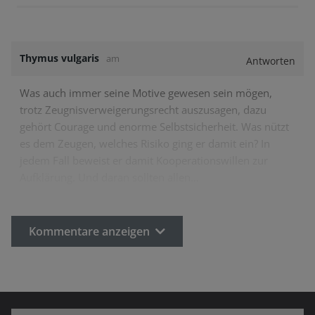
Thymus vulgaris
am
Antworten
Was auch immer seine Motive gewesen sein mögen,
trotz Zeugnisverweigerungsrecht auszusagen, dazu
gehört Courage und enorme Selbstsicherheit. Was nützt
es dem Zeugen, welches Risiko ging er damit ein? In
jedem Fall beweist er damit Kooperationswillen zur
Aufklärung. Und daran sollten allen…
Kommentare anzeigen