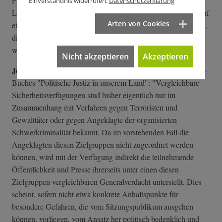
Pressefreiheit von 1848 erinnern muss. Vielleicht kann
Einverständnis widerrufen:
Datenschutzerklärung
Londons Oberbürgermeister mit einem Wasserwerfer-Probelauf
Arten von Cookies
etwas Platz schaffen – oder besinnt sich das Landgericht noch,
die ursprünglich 25 Berichterstatter-Plätze aufzufüllen und
weitere 14 JournalistInnen zuzulassen?"
Nicht akzeptieren
Akzeptieren
Jörg Lang
, Stuttgarter Anwalt und Herausgeber des Kontext-
Buches "Politische Justiz in unserem Land": "Vergleichbare
Sicherheitsverfügungen sind bisher eigentlich nur im
Zusammenhang mit Verfahren gegen Terroristen und
Gewalttäter oder gegen Angeklagte der organisierten
Schwerkriminalität bekannt. Da im vorstehenden Fall die
Angeklagten diesen Zielgruppen nicht zugeordnet werden
können, wird mit der Verfügung indirekt die teilnehmende
Öffentlichkeit und Presse ihrerseits unter einen diesen
Zielgruppen vergleichbaren Generalverdacht unterstellt. Dies
scheint, sofern nicht etwa konkrete Anhaltspunkte für
besondere Gefahren, die vom Sitzungspublikum ausgehen
können, vorliegen, vom Ansatz her politisch bedenklich und