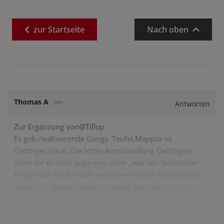
zur
Startseite
Nach oben
Thomas A
am
Antworten
Zur Ergänzung von@Tillup
Es gab rivalisierende Gangs. Teufel,Mappus vs
Oettinger,Hauk. Die letzte Amtshandlung Oettingers
ohne die er nicht gegangen wäre , war ein "politischer
Erfolg" den Teufel nicht einfahren konnte. Unterschrift
unter S21. Runtergebrochen wäre das dann Kotz vs
Schradinger…