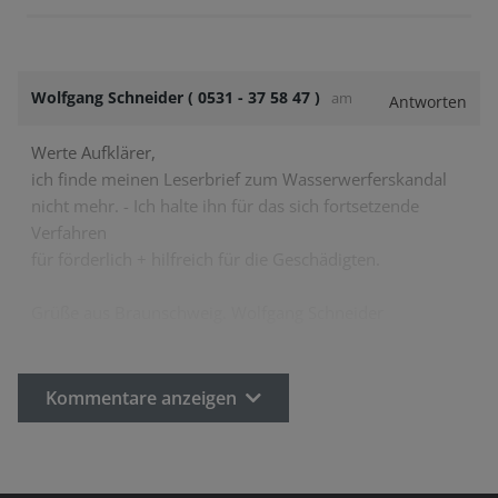
Wolfgang Schneider ( 0531 - 37 58 47 )
am
Antworten
Werte Aufklärer,
ich finde meinen Leserbrief zum Wasserwerferskandal
nicht mehr. - Ich halte ihn für das sich fortsetzende
Verfahren
für förderlich + hilfreich für die Geschädigten.
Grüße aus Braunschweig. Wolfgang Schneider
Kommentare anzeigen