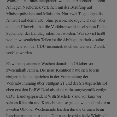
Wunsch". Harmlos interpretiert wollte die Absenderin ihrem
Anliegen Nachdruck verleihen mit der Berufung auf
Ministerpräsident und Ministerin. Nur zwei Tage folgte die
Antwort auf dem Fuße, ohne personenbezogene Daten, aber
mit dem Hinweis, über die Verfahrenszahlen sei schon Ende
September der Landtag informiert worden. Was so viel heißt
wie, in wesentlichen Teilen ist die Abfrage überholt – sollte
nicht, wie von der CDU insinuiert, doch ein weiterer Zweck
verfolgt werden.
Es waren spannende Wochen damals im Oktober vor
zweieinhalb Jahren. Die neue Koalition hatte sich bereits
einigermaßen aufgerieben in der Vorbereitung der
Volksabstimmung über Stuttgart 21 und der Staatsgerichtshof
eben erst den EnBW-Deal als nicht verfassungsgemäß gerügt.
CDU-Landtagspräsident Willi Stächele stand vor kurz vor
seinem Rücktritt und Kretschmann so gut da wie noch nie. Am
zweiten Oktober-Wochenende feierten ihn die Grünen beim
Landesparteitag in Aalen. "Der neue Joschka heißt Winfried",