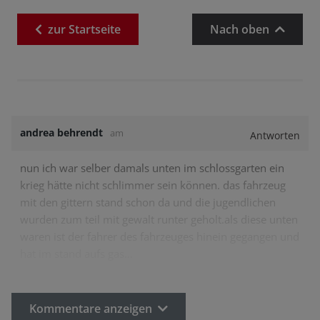
zur
Startseite
Nach oben
andrea behrendt
am
Antworten
nun ich war selber damals unten im schlossgarten ein
krieg hätte nicht schlimmer sein können. das fahrzeug
mit den gittern stand schon da und die jugendlichen
wurden zum teil mit gewalt runter geholt.als diese unten
waren ist der fahrer des fahrzeuges hinein gegangen und
hat im stand aufs gas…
Kommentare anzeigen