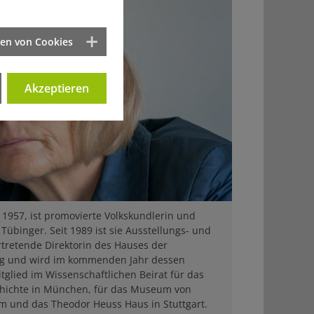
ten von Cookies
Akzeptieren
 1957, ist promovierte Volkskundlerin und
Tübinger. Seit 1989 ist sie Ausstellungs- und
rtretende Direktorin des Hauses der
g und wird im kommenden Jahr dessen
tglied im Wissenschaftlichen Beirat für das
hichte in München, für das Museum von
m und das Theodor Heuss Haus in Stuttgart.