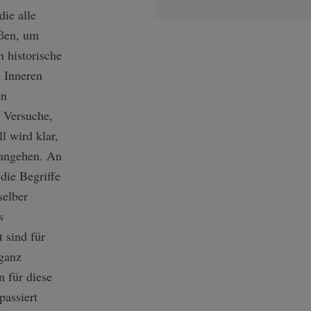
ie alle
ußen, um
 historische
m Inneren
en
 Versuche,
l wird klar,
 angehen. An
die Begriffe
selber
s
 sind für
 ganz
n für diese
passiert