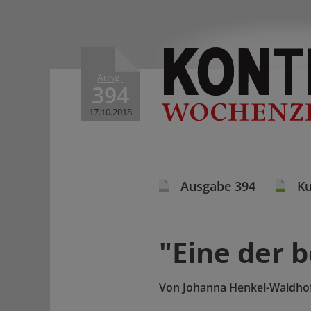
Ausg.
394
17.10.2018
Ausgabe 394
Ku
"Eine der 
Von
Johanna Henkel-Waidhof