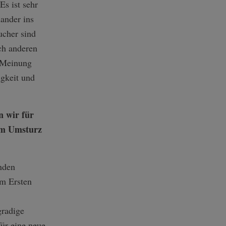
Es ist sehr
ander ins
cher sind
ich anderen
e Meinung
igkeit und
 wir für
em Umsturz
nden
em Ersten
gradige
ür eine neue