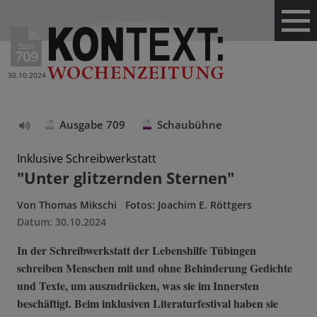
Ausg.
709
30.10.2024
Ausgabe 709
Schaubühne
Text
vorlesen
Inklusive Schreibwerkstatt
"Unter glitzernden Sternen"
Von
Thomas Mikschi
Fotos: Joachim E. Röttgers
Datum:
30.10.2024
In der Schreibwerkstatt der Lebenshilfe Tübingen
schreiben Menschen mit und ohne Behinderung Gedichte
und Texte, um auszudrücken, was sie im Innersten
beschäftigt. Beim inklusiven Literaturfestival haben sie