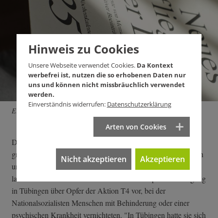
Hinweis zu Cookies
Unsere Webseite verwendet Cookies.
Da Kontext
werbefrei ist, nutzen die so erhobenen Daten nur
uns und können nicht missbräuchlich verwendet
werden.
Einverständnis widerrufen:
Datenschutzerklärung
Ein literarischer Wochenkalender mit Werken der Schreibgruppe.
Arten von Cookies
Die Schreibgruppe scheut sich auch nicht, sich mit den
grausamen Verbrechen der Nationalsozialisten zu beschäftigen
Nicht akzeptieren
Akzeptieren
und diese schreibend zu verarbeiten. Vor ein paar Wochen
lasen Teilnehmer:innen ihre Texte bei der Stolpersteinverlegung
in Tübingen über Opfer der Aktion T4 vor, bei der
Nationalsozialisten Menschen mit Behinderung oder einer
psychischen Krankheit vernichteten. "In Tübingen hatte sie sich