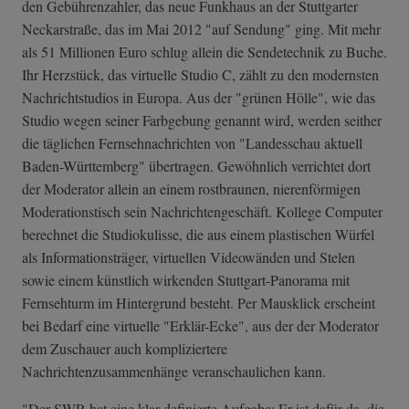
den Gebührenzahler, das neue Funkhaus an der Stuttgarter
Neckarstraße, das im Mai 2012 "auf Sendung" ging. Mit mehr
als 51 Millionen Euro schlug allein die Sendetechnik zu Buche.
Ihr Herzstück, das virtuelle Studio C, zählt zu den modernsten
Nachrichtstudios in Europa. Aus der "grünen Hölle", wie das
Studio wegen seiner Farbgebung genannt wird, werden seither
die täglichen Fernsehnachrichten von "Landesschau aktuell
Baden-Württemberg" übertragen. Gewöhnlich verrichtet dort
der Moderator allein an einem rostbraunen, nierenförmigen
Moderationstisch sein Nachrichtengeschäft. Kollege Computer
berechnet die Studiokulisse, die aus einem plastischen Würfel
als Informationsträger, virtuellen Videowänden und Stelen
sowie einem künstlich wirkenden Stuttgart-Panorama mit
Fernsehturm im Hintergrund besteht. Per Mausklick erscheint
bei Bedarf eine virtuelle "Erklär-Ecke", aus der der Moderator
dem Zuschauer auch kompliziertere
Nachrichtenzusammenhänge veranschaulichen kann.
"Der SWR hat eine klar definierte Aufgabe: Er ist dafür da, die