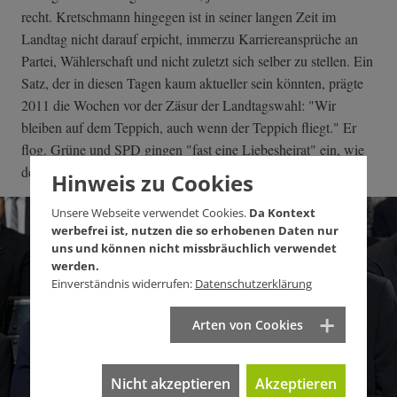
recht. Kretschmann hingegen ist in seiner langen Zeit im
Landtag nicht darauf erpicht, immerzu Karriereansprüche an
Partei, Wählerschaft und nicht zuletzt sich selber zu stellen. Ein
Satz, der in diesen Tagen kaum aktueller sein könnten, prägte
2011 die Wochen vor der Zäsur der Landtagswahl: "Wir
bleiben auf dem Teppich, auch wenn der Teppich fliegt." Er
flog. Grüne und SPD gingen "fast eine Liebesheirat" ein, wie
der Wahlsieger in der ersten Euphorie irrtümlich weissagte.
Hinweis zu Cookies
Unsere Webseite verwendet Cookies.
Da Kontext
werbefrei ist, nutzen die so erhobenen Daten nur
uns und können nicht missbräuchlich verwendet
werden.
Einverständnis widerrufen:
Datenschutzerklärung
Arten von Cookies
Nicht akzeptieren
Akzeptieren