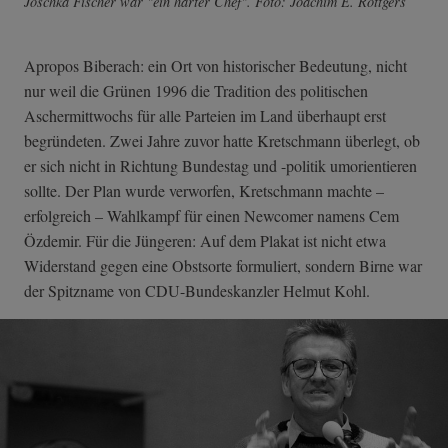
Joschka Fischer war "ein harter Chef". Foto: Joachim E. Röttgers
Apropos Biberach: ein Ort von historischer Bedeutung, nicht
nur weil die Grünen 1996 die Tradition des politischen
Aschermittwochs für alle Parteien im Land überhaupt erst
begründeten. Zwei Jahre zuvor hatte Kretschmann überlegt, ob
er sich nicht in Richtung Bundestag und -politik umorientieren
sollte. Der Plan wurde verworfen, Kretschmann machte –
erfolgreich – Wahlkampf für einen Newcomer namens Cem
Özdemir. Für die Jüngeren: Auf dem Plakat ist nicht etwa
Widerstand gegen eine Obstsorte formuliert, sondern Birne war
der Spitzname von CDU-Bundeskanzler Helmut Kohl.