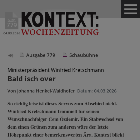
Ausg.
779
04.03.2026
Ausgabe 779
Schaubühne
Text
vorlesen
Ministerpräsident Winfried Kretschmann
Bald isch over
Von
Johanna Henkel-Waidhofer
Datum:
04.03.2026
So richtig leise ist dieses Servus zum Abschied nicht.
Winfried Kretschmann trommelt für seinen
Wunschnachfolger Cem Özdemir. Ein Stabwechsel von
dem einen Grünen zum anderen wäre der letzte
Höhepunkt einer bemerkenswerten Ära. Kontext blickt