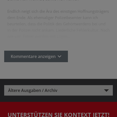
Endlich neigt sich die Ära des einstigen Hoffnungsträgers
dem Ende. Als ehemaliger Polizeibeamter kann ich
beurteilen, dass die Politik des Gehörtwerdens bei und
in der Polizei nicht ankam. Liederliche Fehlerkultur. Nach
wie vor. Fehler werden mit Lügen…
Kommentare anzeigen
Ältere Ausgaben / Archiv
UNTERSTÜTZEN SIE KONTEXT JETZT!