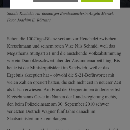
Stabile Kontakte zur damaligen Bundeskanzlerin Angela Merkel.
Foto: Joachim E. Röttgers
Schon die 100-Tage-Bilanz verkam zur Heuchelei zwischen
Kretschmann und seinem roten Vize Nils Schmid, weil das
Megathema Stuttgart 21 und die anstehende Volksabstimmung
wie ein Damoklesschwert über der Zusammenarbeit hing. Bis
heute ist der Ministerpräsident im Sandwich, weil er das
Ergebnis akzeptiert hat – obwohl die S-21-Befürworter mit
vielen Zahlen operiert hatten, die sich nicht erst in neuerer Zeit
als falsch erwiesen. Am Frust der Gegner:innen änderte selbst
Kretschmanns Geste im Namen der Landesregierung nichts,
den beim Polizeieinsatz am 30. September 2010 schwer
verletzten Dietrich Wagner fünf Jahre danach im
Staatsministerium zu empfangen.