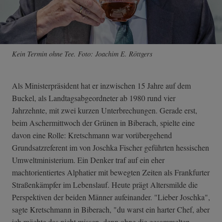
Kein Termin ohne Tee. Foto: Joachim E. Röttgers
Als Ministerpräsident hat er inzwischen 15 Jahre auf dem
Buckel, als Landtagsabgeordneter ab 1980 rund vier
Jahrzehnte, mit zwei kurzen Unterbrechungen. Gerade erst,
beim Aschermittwoch der Grünen in Biberach, spielte eine
davon eine Rolle: Kretschmann war vorübergehend
Grundsatzreferent im von Joschka Fischer geführten hessischen
Umweltministerium. Ein Denker traf auf ein eher
machtorientiertes Alphatier mit bewegten Zeiten als Frankfurter
Straßenkämpfer im Lebenslauf. Heute prägt Altersmilde die
Perspektiven der beiden Männer aufeinander. "Lieber Joschka",
sagte Kretschmann in Biberach, "du warst ein harter Chef, aber
ich möchte das nicht missen, denn ohne die gesammelten