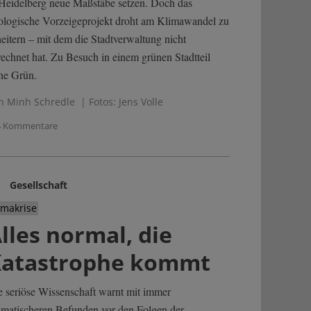
 Heidelberg neue Maßstäbe setzen. Doch das
ologische Vorzeigeprojekt droht am Klimawandel zu
heitern – mit dem die Stadtverwaltung nicht
rechnet hat. Zu Besuch in einem grünen Stadtteil
ne Grün.
n Minh Schredle
| Fotos: Jens Volle
4 Kommentare
Gesellschaft
imakrise
lles normal, die
atastrophe kommt
e seriöse Wissenschaft warnt mit immer
amatischeren Befunden vor den Folgen der