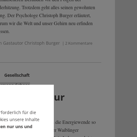
derhitzung. Trotzdem geht alles seinen gewohnten
ng. Der Psychologe Christoph Burger erläutert,
rum wir die Welt und unser Gehirn neu erfinden
ssen.
n Gastautor Christoph Burger
| 2 Kommentare
Gesellschaft
rmann Scheer
ur Sonne, zur
reiheit
forderlich für die
kies unsere Inhalte
ne Hermann Scheer hätte es die Energiewende so
ten nur uns und
cht gegeben. Gestorben ist der Waiblinger