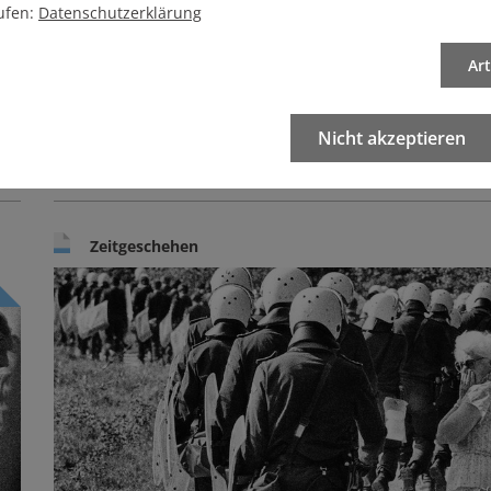
wenn die Europäische Union mit ihrer Agrarpolitik
We
ufen:
Datenschutzerklärung
dafür sorgen würde, dass die Bauern anders
bra
wirtschaften müssen. Tut sie aber nicht.
Ar
Vo
Von Gesa von Leesen
| 1 Kommentar
Nicht akzeptieren
Zeitgeschehen