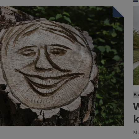
Ba
W
Mi