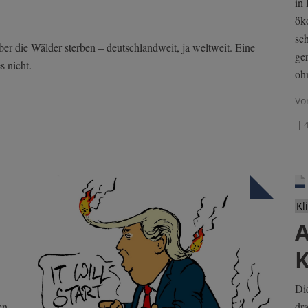
in
ök
sc
r die Wälder sterben – deutschlandweit, ja weltweit. Eine
ge
s nicht.
oh
Vo
| 
Kl
A
K
Di
en
dr