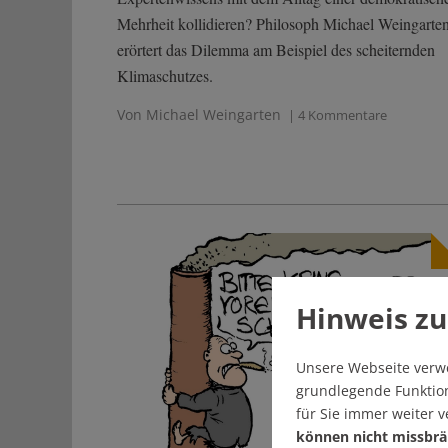
Mehrheit kollidieren? Philosoph Michael Weingarte
erörtert das Dilemma am Beispiel des scheiternden
Klimaschutzes.
Von Michael Weingarten
| 4 Kommentare
Hinweis zu
Unsere Webseite verw
grundlegende Funktion
für Sie immer weiter 
können nicht missbrä