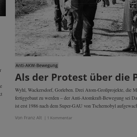
Anti-AKW-Bewegung
r
Als der Protest über die P
ie
Wyhl, Wackersdorf, Gorleben. Drei Atom-Großprojekte, die Mil
kt
fertiggebaut zu werden – der Anti-Atomkraft-Bewegung sei Da
ist erst 1986 nach dem Super-GAU von Tschernobyl aufgewach
Von Franz Alt
| 1 Kommentar