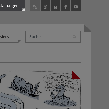
staltungen
siers