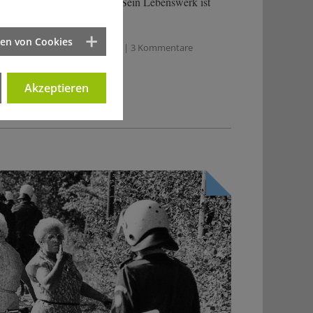
ltpolitiker vor zehn Jahren. Sein Lebenswerk ist
ndaktuell.
ten von Cookies
n Josef-Otto Freudenreich
| 3 Kommentare
Akzeptieren