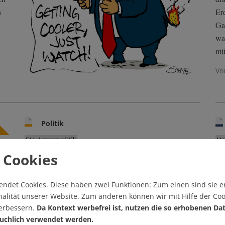
n
Er
Ga
wa
mü
Vo
Politik
EU-Agrarpolitik
He
Wenn die Lobby
Z
 Cookies
durchmarschiert
F
endet Cookies.
Diese haben zwei Funktionen: Zum einen sind sie er
alität unserer Website. Zum anderen können wir mit Hilfe der Coo
Die Landwirtschaft verursacht zehn Prozent des CO2-
Oh
verbessern.
Da Kontext werbefrei ist, nutzen die so erhobenen Da
Ausstoßes in der EU. Fürs Klima wäre es hilfreich,
ni
uchlich verwendet werden.