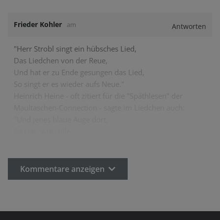
Frieder Kohler
am
Antworten
"Herr Strobl singt ein hübsches Lied,
Das Liedchen von der Reue,
Und hat er zu Ende gesungen das Lied,
So singt er es wieder aufs Neue."
Heinrich Heine - oft zitiert für die "Späthlesen" der
Maultaschen-Connection - sagte im Liedchen auch:
"Und jenes blaue Auge dort,
So klar, wie stille…
Kommentare anzeigen