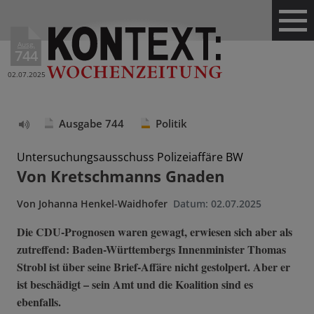
Ausg.
744
02.07.2025
Ausgabe 744
Politik
Text
vorlesen
Untersuchungsausschuss Polizeiaffäre BW
Von Kretschmanns Gnaden
Von
Johanna Henkel-Waidhofer
Datum:
02.07.2025
Die CDU-Prognosen waren gewagt, erwiesen sich aber als
zutreffend: Baden-Württembergs Innenminister Thomas
Strobl ist über seine Brief-Affäre nicht gestolpert. Aber er
ist beschädigt – sein Amt und die Koalition sind es
ebenfalls.