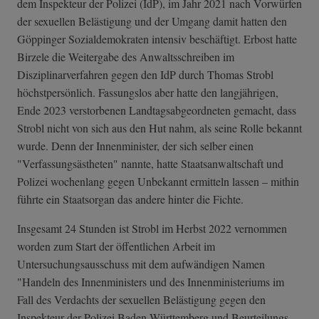
dem Inspekteur der Polizei (IdP), im Jahr 2021 nach Vorwürfen
der sexuellen Belästigung und der Umgang damit hatten den
Göppinger Sozialdemokraten intensiv beschäftigt. Erbost hatte
Birzele die Weitergabe des Anwaltsschreiben im
Disziplinarverfahren gegen den IdP durch Thomas Strobl
höchstpersönlich. Fassungslos aber hatte den langjährigen,
Ende 2023 verstorbenen Landtagsabgeordneten gemacht, dass
Strobl nicht von sich aus den Hut nahm, als seine Rolle bekannt
wurde. Denn der Innenminister, der sich selber einen
"Verfassungsästheten" nannte, hatte Staatsanwaltschaft und
Polizei wochenlang gegen Unbekannt ermitteln lassen – mithin
führte ein Staatsorgan das andere hinter die Fichte.
Insgesamt 24 Stunden ist Strobl im Herbst 2022 vernommen
worden zum Start der öffentlichen Arbeit im
Untersuchungsausschuss mit dem aufwändigen Namen
"Handeln des Innenministers und des Innenministeriums im
Fall des Verdachts der sexuellen Belästigung gegen den
Inspekteur der Polizei Baden-Württemberg und Beurteilungs-,