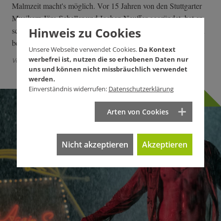
Malmzeit macht's möglich. Vor 15 Jahren von den Stuttgarter
Musikern Jörg Scheller und Jochen Neuffer gegründet, hat er
Hinweis zu Cookies
schon jede Menge Vernissagen, Privatpartys und Firmenfeiern
beschallt. Und beinahe auch Angela Merkel.
Unsere Webseite verwendet Cookies.
Da Kontext
werbefrei ist, nutzen die so erhobenen Daten nur
Von Oliver Stenzel
uns und können nicht missbräuchlich verwendet
werden.
Einverständnis widerrufen:
Datenschutzerklärung
Arten von Cookies
Nicht akzeptieren
Akzeptieren