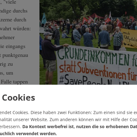
, "viele
ändige durchs
zerne durch
ewahrt würden:
rnehmer
ie eingangs
t punktgenau
rig zu
us, um
 Falle tappen
 Cookies
llerdings nur
Corona als Chance zum Umdenken? Denkste. Kun
en Absahnen
endet Cookies.
Diese haben zwei Funktionen: Zum einen sind sie er
am 30. Mai in Stuttgart.
alität unserer Website. Zum anderen können wir mit Hilfe der Coo
eren
verbessern.
Da Kontext werbefrei ist, nutzen die so erhobenen Da
ren des
uchlich verwendet werden.