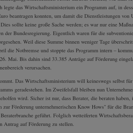
h legte das Wirtschaftsministerium ein Programm auf, in d
 Euro beantragen konnten, um damit die Dienstleistungen von
ies sollte keine große Sache werden; es war nur eine Maßna
en der Bundesregierung. Eigentlich waren für die subvention
orgesehen. Weil diese Summe binnen weniger Tage überschrit
pril die Notbremse und stoppte das Programm intern – kommuni
26. Mai. Bis dahin sind 33.385 Anträge auf Förderung eingel
onenbereich verursachen.
kommt. Das Wirtschaftsministerium will keineswegs selbst fü
ramms geradestehen. Im Zweifelsfall bleiben nun Unternehmen
holfen wird. Sicher ist nur, dass Berater, die beraten haben, 
m zur Förderung unternehmerischen Know Hows" für die Bran
eraterbranche geführt. Folglich wetteiferten Wirtschaftsbera
n Antrag auf Förderung zu stellen.