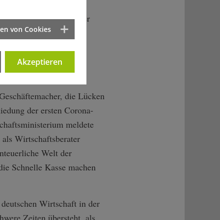
lich um jeden Preis zu
 nun so, als ob ein warmer
ten von Cookies
en.
Akzeptieren
 Geschäftemacher, die Lücken
iedung der ersten Corona-
chaftsministerium meldete
 als Wirtschaftsberater
enteuerliche Welt der
f die Schnelle Kasse machen
eutschen Wirtschaft in der
were Zeiten übersteht, als