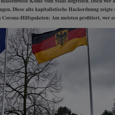
h massenweise Kohle vom Staat abgreifen. Doch wer a
ngen. Diese alte kapitalistische Hackordnung zeigte s
 Corona-Hilfspaketen: Am meisten profitiert, wer es