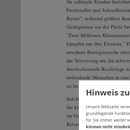
für zahlende Kunden berichtet
Freiberufler und Soloselbstst
Raster", während größere Kon
Geldspritzen vor der Pleite b
"Zwei Millionen Kleinstunte
kämpfen um ihre Existenz." D
erwähnte Betrugsmasche nutz
die Verwirrung um die schwie
durchschauende Rechtslage a
notleidende Menschen in eine
zu lassen.
Hinweis zu
Solche findigen Gauner sind a
die kleinen Fische beim groß
Unsere Webseite verw
grundlegende Funktion
im Gefolge der billionenschw
für Sie immer weiter 
Krisenpakete, die in den Zent
können nicht missbrä