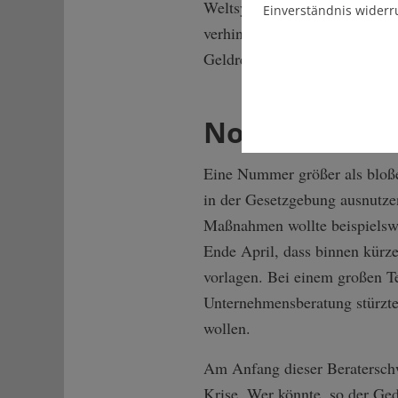
Weltsystems in Windeseile ge
Einverständnis widerr
verhindern. Wenn man sich in d
Geldregen vom Himmel niedergi
Noch profita
Eine Nummer größer als bloße
in der Gesetzgebung ausnutze
Maßnahmen wollte beispielswe
Ende April, dass binnen kürzes
vorlagen. Bei einem großen Tei
Unternehmensberatung stürzten
wollen.
Am Anfang dieser Beratersch
Krise. Wer könnte, so der Ge