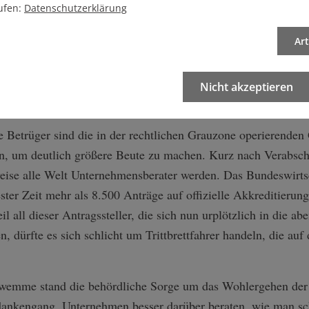
schnürt wurden, um den drohenden Wirtschafkollaps buchstäb
ufen:
Datenschutzerklärung
er richtigen gesellschaftlichen Position befindet, scheint es
Ar
nge – allerdings nur für alle, die ihn sich auch leisten könn
Nicht akzeptieren
bler: Grauzonen ausnutzen
 Betrüger sind die in der rechtlichen Grauzone operierenden
n, um deutlich größere Beute zu machen. Kurz nach Verabsch
ise alle Welt Unternehmensberater werden. Das Bundeswirts
ter Zeit mehr als 8.500 Anträge auf offizielle Akkreditierung
l all dieser Antragssteller, die sich nun urplötzlich in die ab
, dürfte es sich schlicht um Trittbrettfahrer handeln, die au
wemme stand die behördliche Sorge um das Wohlergehen der d
dankengang, Unternehmen besser darüber beraten, wie man sch