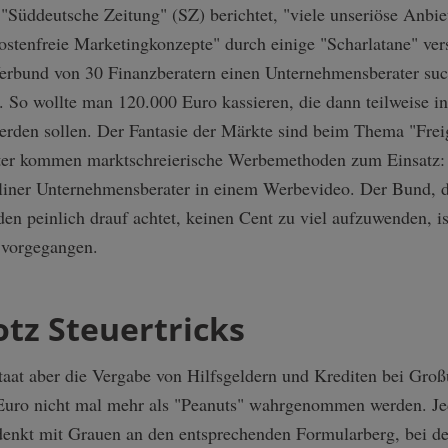
 "Süddeutsche Zeitung" (SZ) berichtet, "viele unseriöse Anbie
stenfreie Marketingkonzepte" durch einige "Scharlatane" ve
Verbund von 30 Finanzberatern einen Unternehmensberater such
t. So wollte man 120.000 Euro kassieren, die dann teilweise i
 werden sollen. Der Fantasie der Märkte sind beim Thema "Frei
ter kommen marktschreierische Werbemethoden zum Einsatz:
rliner Unternehmensberater in einem Werbevideo. Der Bund, de
en peinlich drauf achtet, keinen Cent zu viel aufzuwenden, is
 vorgegangen.
otz Steuertricks
taat aber die Vergabe von Hilfsgeldern und Krediten bei Groß
uro nicht mal mehr als "Peanuts" wahrgenommen werden. Je
denkt mit Grauen an den entsprechenden Formularberg, bei de