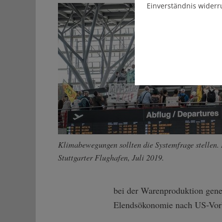
Einverständnis widerr
Klimabewegungen sollten die Systemfrage stellen. 
Stuttgarter Flughafen, Juli 2019.
bei der Warenproduktion gener
Elendsökonomie nach US-Vorbi