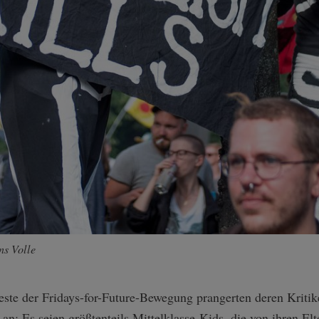
ns Volle
ste der Fridays-for-Future-Bewegung prangerten deren Kritik
n: Es seien größtenteils Mittelklasse-Kids, die von ihren Elt