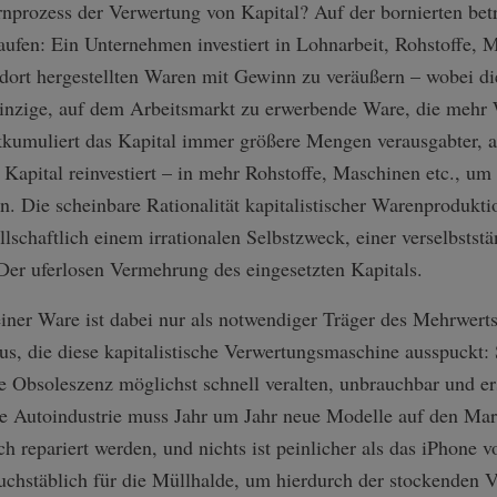
rnprozess der Verwertung von Kapital? Auf der bornierten bet
ulaufen: Ein Unternehmen investiert in Lohnarbeit, Rohstoffe, 
dort hergestellten Waren mit Gewinn zu veräußern – wobei di
 einzige, auf dem Arbeitsmarkt zu erwerbende Ware, die mehr W
 akkumuliert das Kapital immer größere Mengen verausgabter, a
Kapital reinvestiert – in mehr Rohstoffe, Maschinen etc., um
n. Die scheinbare Rationalität kapitalistischer Warenproduktio
lschaftlich einem irrationalen Selbstzweck, einer verselbstst
Der uferlosen Vermehrung des eingesetzten Kapitals.
iner Ware ist dabei nur als notwendiger Träger des Mehrwer
s, die diese kapitalistische Verwertungsmaschine ausspuckt: 
e Obsoleszenz möglichst schnell veralten, unbrauchbar und er
 Die Autoindustrie muss Jahr um Jahr neue Modelle auf den M
repariert werden, und nichts ist peinlicher als das iPhone v
buchstäblich für die Müllhalde, um hierdurch der stockenden