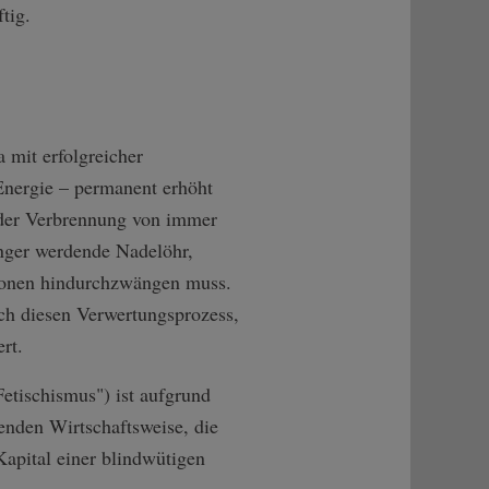
tig.
a mit erfolgreicher
Energie – permanent erhöht
s der Verbrennung von immer
nger werdende Nadelöhr,
ktionen hindurchzwängen muss.
ch diesen Verwertungsprozess,
rt.
tischismus") ist aufgrund
enden Wirtschaftsweise, die
apital einer blindwütigen