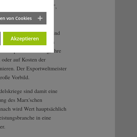
SA wieder "groß machen",
h Protektionismus
ten von Cookies
 Alle größeren
 und Wirtschaftsräume sind
Akzeptieren
prechende Politik, durch
er Exportorientierung, ihre
n oder auf Kosten der
nieren. Der Exportweltmeister
große Vorbild.
delskriege sind damit eine
gung des Marx'schen
nach wird Wert hauptsächlich
eistungsbranche in eine
er.