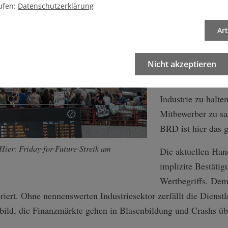
ufen:
Datenschutzerklärung
Trump will die U
indem er sie durc
Ar
reindustrialisiert.
Volkswirtschaften
Nicht akzeptieren
bemüht durch ents
Protektionismus od
Industrie zu halte
Mitbewerber zu sa
BRD ist hier das 
Hier: Friday-for-Future-Streik am
Die aktuellen Han
implizite Bestäti
Wertbegriffs. Dem
iert. Ohne nennenswerten Industriesektor zerfällt die Dienstl
ld, die Finanzmärkte gehen in Blasenbildung und Crashs üb