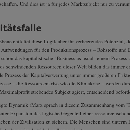
chaffen. Und dies ist ja für jedes Marktsubjekt nur zu vernünf
itätsfalle
bene entfaltet diese Logik aber ihr verheerendes Potenzial, d
 Aufwendungen für den Produktionsprozess – Rohstoffe und 
 schon das kapitalistische "Business as usual" einem Prozes
ds schwindenden Ressourcen dieser Welt bilden das immer e
nale Prozess der Kapitalverwertung unter immer größeren Fri
zesse – die Ressourcenkrise wie die Klimakrise – werden dur
Maximalprofit strebendes Subjekt agiert, entscheidend beförde
ndigte Dynamik (Marx sprach in diesem Zusammenhang vom "Fe
nter Expansion das logische Gegenteil einer ressourcenschon
eben der Zivilisation zu sichern. Die Menschen sind unterm K
t, die sie buchstäblich selber erarbeiten.