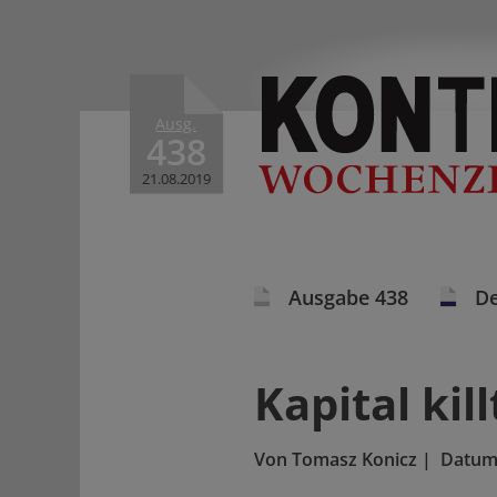
Ausg.
438
21.08.2019
Ausgabe 438
De
Kapital kil
Von
Tomasz Konicz
|
Datum