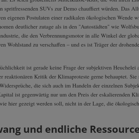
n spritfressenden SUVs zur Demo chauffiert würden. Das Allt
hren eigenen Postulaten einer radikalen ökologischen Wende 
änomen deutlicher zutage als in den "Autostädten" wie Wolfsbu
ndustrie, die den Verbrennungsmotor in alle Winkel der globa
ren Wohlstand zu verschaffen – und es ist Träger der drohend
üchlichkeit ist gerade keine Frage der subjektiven Heuchelei
er reaktionären Kritik der Klimaproteste gerne behauptet. Sie 
idersprüche, die sich auch im Handeln der einzelnen Subjek
apital ist gegenwärtig nur um den Preis der eskalierenden K
wie hier gezeigt werden soll, nicht in der Lage, die ökologisc
ng und endliche Ressourc