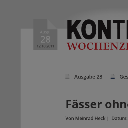
Ausg.
28
12.10.2011
Ausgabe 28
Ges
Fässer oh
Von
Meinrad Heck
|
Datum