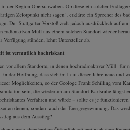
s in der Region Oberschwaben. Ob diese ein solcher Endlagers
rtigen Zeiotpunkt nicht sagen", erklärte ein Sprecher des b
e. Der Stuttgarter Vorstoß zielt jedoch ausdrücklich auf ein
n radioaktiven Müll aus einem solchen Standort wieder herausz
 Verfügung stünden, lehnt Untersteller ab.
t ist vermutlich hochriskant
en vor allem Standorte, in denen hochradioaktiver Müll für 
 – in der Hoffnung, dass sich im Lauf dieser Jahre neue und 
ieser Möglichkeiten, so der Geologe Frank Schilling vom Karl
smutation sein, die wiederum am Standort Karlsruhe längst e
 hochriskantes Verfahren und würde – sollte es je funktionier
szeiten dienen, sondern auch der Energiegewinnung. Das wie
usstieg aus dem Ausstieg?
ben wurde einer breiten Öffentlichkeit erst nach dem Bauant