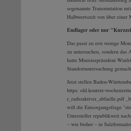
sogenannte Transmutation mög
Halbwertszeit von über einer 
Endlager oder nur "Kurzze
Das passt zu erst wenige Mon
zu untersuchen, sondern das 
hatte Ministerpräsident Winf
Standortuntersuchung gemach
Jetzt stellen Baden-Württemb
https: old.kontext-wochenzei
r_radioaktiver_­abfaelle.pdf 
will die Entsorgungsfrage "st
Untersteller republikweit na
– wie bisher – in Salzformati