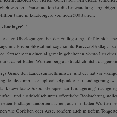
lich werden. Transmutation ist die Umwandlung langlebiger 
Million Jahre in kurzlebigere von noch 500 Jahren.
it-Endlager"?
ate alten Überlegungen, bei der Endlagerung künftig nicht m
Augenmerk republikweit auf sogenannte Kurzzeit-Endlager zu 
ried Kretschmann einen allgemein gehaltenen Vorstoß zu eine
t und dabei Baden-Württemberg ausdrücklich nicht ausgeno
ergs Grüne den Landesumweltminister, und der hat vor wenig
tung.de fileadmin user_upload eckpunkte_zur_e­ndlagerung_w
_blank download>Eckpunktepapier zur Endlagerung" nachgelegt
reitfrei" und ausdrücklich unter öffentliche Beobachtung stel
ch neuen Endlagerstandorten suchen, auch in Baden-Württembe
onen wie Gorleben oder Asse, sondern auch in tiefem Tongeste