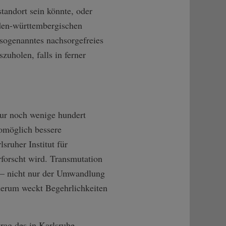
tandort sein könnte, oder
aden-württembergischen
 sogenanntes nachsorgefreies
uholen, falls in ferner
nur noch wenige hundert
womöglich bessere
sruher Institut für
rforscht wird. Transmutation
en – nicht nur der Umwandlung
derum weckt Begehrlichkeiten
rag des in Karlsruhe