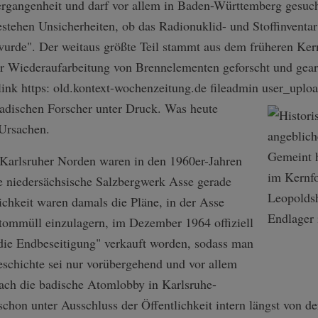
Vergangenheit und darf vor allem in Baden-Württemberg gesuc
tehen Unsicherheiten, ob das Radionuklid- und Stoffinventar 
 wurde". Der weitaus größte Teil stammt aus dem früheren Ke
er Wiederaufarbeitung von Brennelementen geforscht und gearb
link https: old.kontext-wochenzeitung.de fileadmin user_uplo
adischen Forscher unter Druck. Was heute
 Ursachen.
Karlsruher Norden waren in den 1960er-Jahren
gte niedersächsische Salzbergwerk Asse gerade
lichkeit waren damals die Pläne, in der Asse
tommüll einzulagern, im Dezember 1964 offiziell
 die Endbeseitigung" verkauft worden, sodass man
eschichte sei nur vorübergehend und vor allem
rach die badische Atomlobby in Karlsruhe-
hon unter Ausschluss der Öffentlichkeit intern längst von de