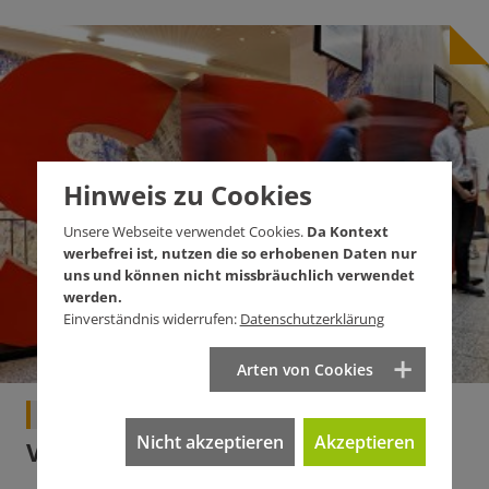
Hinweis zu Cookies
Unsere Webseite verwendet Cookies.
Da Kontext
werbefrei ist, nutzen die so erhobenen Daten nur
uns und können nicht missbräuchlich verwendet
werden.
Einverständnis widerrufen:
Datenschutzerklärung
Arten von Cookies
Politik
Nicht akzeptieren
Akzeptieren
Vom Übergang zum Untergang