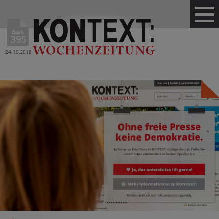
Ausg.
395
24.10.2018