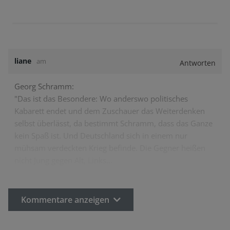
liane
am
Antworten
Georg Schramm:
"Das ist das Besondere: Wo anderswo politisches
Kabarett endet und dem Zuschauer das Weiterdenken
selbst überlässt, da bestimmt Schramm, dass das Ganze
kein Spaß ist. Und Deutschland sich in einem nur
mühsam verdeckten Krieg befinde. Die Gegner heißen
nicht Jung gegen Alt, Links…
Kommentare anzeigen