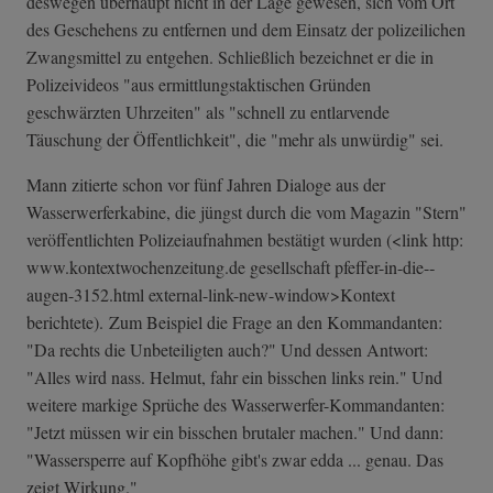
deswegen überhaupt nicht in der Lage gewesen, sich vom Ort
des Geschehens zu entfernen und dem Einsatz der polizeilichen
Zwangsmittel zu entgehen. Schließlich bezeichnet er die in
Polizeivideos "aus ermittlungstaktischen Gründen
geschwärzten Uhrzeiten" als "schnell zu entlarvende
Täuschung der Öffentlichkeit", die "mehr als unwürdig" sei.
Mann zitierte schon vor fünf Jahren Dialoge aus der
Wasserwerferkabine, die jüngst durch die vom Magazin "Stern"
veröffentlichten Polizeiaufnahmen bestätigt wurden (<link http:
www.kontextwochenzeitung.de gesellschaft pfeffer-in-die-­
augen-3152.html external-link-n­ew-window>Konte­xt
berichtete). Zum Beispiel die Frage an den Kommandanten:
"Da rechts die Unbeteiligten auch?" Und dessen Antwort:
"Alles wird nass. Helmut, fahr ein bisschen links rein." Und
weitere markige Sprüche des Wasserwerfer-Kommandanten:
"Jetzt müssen wir ein bisschen brutaler machen." Und dann:
"Wassersperre auf Kopfhöhe gibt's zwar edda ... genau. Das
zeigt Wirkung."