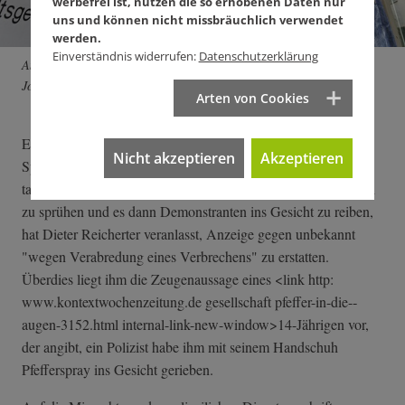
werbefrei ist, nutzen die so erhobenen Daten nur
uns und können nicht missbräuchlich verwendet
werden.
Einverständnis widerrufen:
Datenschutzerklärung
Am 25.9.2015 erstattet Reicherter Anzeige gegen unbekannt. Foto:
Joachim E. Röttgers
Arten von Cookies
Eine darin enthaltene Szene, in der ein Polizist über
Nicht akzeptieren
Akzeptieren
Sprechfunk einem anderen befiehlt, sich das an diesem Tag
tausendfach verwendete Pfefferspray zuerst in den Handschuh
zu sprühen und es dann Demonstranten ins Gesicht zu reiben,
hat Dieter Reicherter veranlasst, Anzeige gegen unbekannt
"wegen Verabredung eines Verbrechens" zu erstatten.
Überdies liegt ihm die Zeugenaussage eines <link http:
www.kontextwochenzeitung.de gesellschaft pfeffer-in-die-­
augen-3152.html internal-link-n­ew-window>14-Jä­hrigen vor,
der angibt, ein Polizist habe ihm mit seinem Handschuh
Pfefferspray ins Gesicht gerieben.