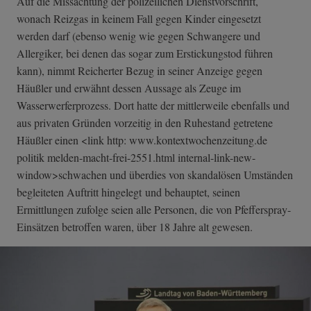
Auf die Missachtung der polizeilichen Dienstvorschrift,
wonach Reizgas in keinem Fall gegen Kinder eingesetzt
werden darf (ebenso wenig wie gegen Schwangere und
Allergiker, bei denen das sogar zum Erstickungstod führen
kann), nimmt Reicherter Bezug in seiner Anzeige gegen
Häußler und erwähnt dessen Aussage als Zeuge im
Wasserwerferprozess. Dort hatte der mittlerweile ebenfalls und
aus privaten Gründen vorzeitig in den Ruhestand getretene
Häußler einen <link http: www.kontextwochenzeitung.de
politik melden-macht-frei-2551.html internal-link-n­ew-
window>schwa­chen und überdies von skandalösen Umständen
begleiteten Auftritt hingelegt und behauptet, seinen
Ermittlungen zufolge seien alle Personen, die von Pfefferspray-
Einsätzen betroffen waren, über 18 Jahre alt gewesen.