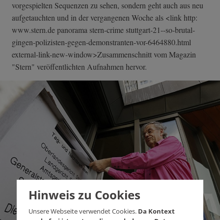
vorgespielten Sequenzen zu sehen, sondern geht auch aus neu
aufgetauchten und in der vergangenen Woche als <link http:
www.stern.de panorama stern-crime stuttgart-21--s­o-brutal-
gingen­-polizisten-geg­en-demonstrante­n-vor-6464880.h­tml
external-link-n­ew-window>Zusam­menschnitt vom Magazin
"Stern" veröffentlichten Aufnahmen hervor.
Hinweis zu Cookies
Unsere Webseite verwendet Cookies.
Da Kontext