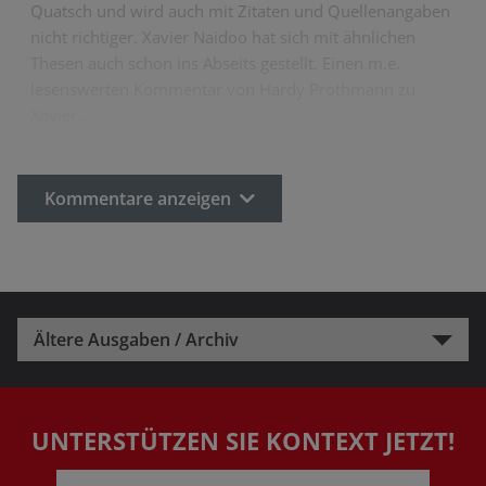
Quatsch und wird auch mit Zitaten und Quellenangaben
nicht richtiger. Xavier Naidoo hat sich mit ähnlichen
Thesen auch schon ins Abseits gestellt. Einen m.e.
lesenswerten Kommentar von Hardy Prothmann zu
Xavier…
Kommentare anzeigen
Ältere Ausgaben / Archiv
UNTERSTÜTZEN SIE KONTEXT JETZT!