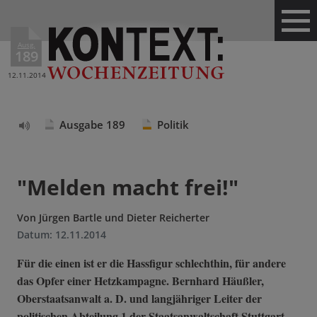
Ausg.
189
12.11.2014
Ausgabe 189
Politik
Text
vorlesen
"Melden macht frei!"
Von
Jürgen Bartle und Dieter Reicherter
Datum:
12.11.2014
Für die einen ist er die Hassfigur schlechthin, für andere
das Opfer einer Hetzkampagne. Bernhard Häußler,
Oberstaatsanwalt a. D. und langjähriger Leiter der
politischen Abteilung 1 der Staatsanwaltschaft Stuttgart,