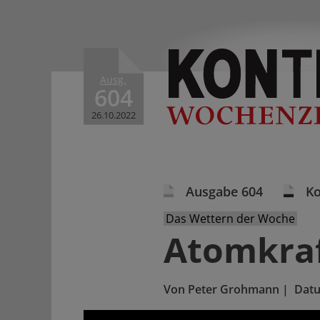
Ausg.
604
26.10.2022
Ausgabe 604
K
Das Wettern der Woche
Atomkraf
Von
Peter Grohmann
|
Dat