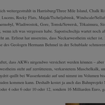
ch weitergestrahlt in Harrisburg/Three Mile Island, Chalk Ri
 Lucens, Rocky Flats, Majak/Tscheljabinsk, Windscale/Sellafi
hernobyl, Wladiwostok, Gore, Tomsk/Sewersk, Tōkaimura, Sim
, wenn ich was vergessen habe. Saporischschja wartet noch a
cht an. Erfreut hat unsereins, dass Neckarwestheim sicher ist
se des Geologen Hermann Behmel in der Schublade schmoren, 
haftet, dass AKWs nirgendwo versichert werden können – aber d
westheim steht auf zerrüttetem, verkarstetem Muschelkalk, u
hydrit quillt bei Wasserkontakt auf und nimmt im Volumen bis
den kommen kann. Deshalb kostet ja auch das Bahnprojekt St
 oder 4 oder 6 oder 10 oder 12, sondern 16 Milliarden Euro, 