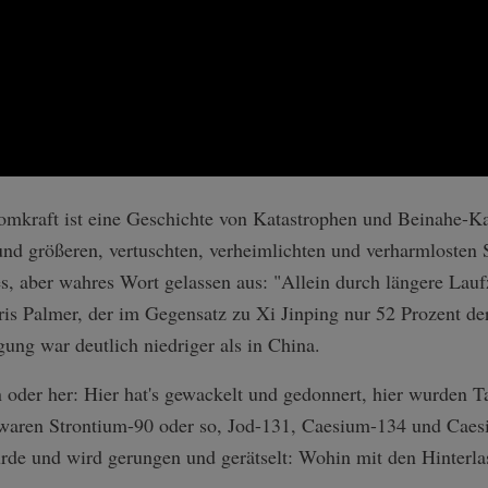
tomkraft ist eine Geschichte von Katastrophen und Beinahe-K
nd größeren, vertuschten, verheimlichten und verharmlosten St
es, aber wahres Wort gelassen aus: "Allein durch längere La
oris Palmer, der im Gegensatz zu Xi Jinping nur 52 Prozent 
igung war deutlich niedriger als in China.
in oder her: Hier hat's gewackelt und gedonnert, hier wurden 
r waren Strontium-90 oder so, Jod-131, Caesium-134 und Caes
rde und wird gerungen und gerätselt: Wohin mit den Hinterla