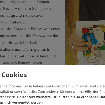
nnte übrigens niemand ahnen.
 Neckarwestheim Schlagzeilen,
rn aufgrund radioaktiver
e der zulässigen
 wurde. Sogar die Polizei war einer
ung ausgesetzt, die Grenzwerte der
den bis zu 4.350-fach
h alles stimmt?", fragte mich
tau. Die kennt ihren Behmel und
 man sich kontaminieren.
 Cookies
st und Koordinator von
endet Cookies.
Diese haben zwei Funktionen: Zum einen sind sie er
e Projekt
Vom Wert der
alität unserer Website. Zum anderen können wir mit Hilfe der Coo
 November
startet am heutigen
verbessern.
Da Kontext werbefrei ist, nutzen die so erhobenen Da
uchlich verwendet werden.