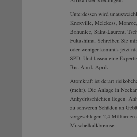
Afrika oder Riedlingen?
Unterdessen wird unausweichli
Knoxville, Melekess, Monroe,
Bohunice, Saint-Laurent, Tsc
Fukushima. Schreiben Sie mir
oder weniger kommt's jetzt ni
SPD. Und lassen eine Experti
Bis: April, April.
Atomkraft ist derart risikobe
(mehr). Die Anlage in Neckar
Anhydritschichten liegen. An
zu schweren Schäden an Gebäu
vorgeschlagen 2,4 Milliarden
Muschelkalkbremse.