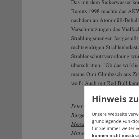
Das mit dem Sickerwasser ko
Bereits 1998 machte das AKW
nachdem an Atommüll-Behälte
Verschmutzungen das Vielfach
Strahlungsmengen festgestellt
rechtswidrigen Strahlenbelast
Strahlenschutzverordnung wur
überschritten. "Ob das wirklic
meine Omi Glimbzsch aus Zit
weiß: Auch mit Red Bull kann
Hinweis zu
Peter Grohmann ist Kabaretti
Unsere Webseite verw
Bürgerprojekten. Das aktuell
grundlegende Funktion
Menschenrechte – 30 Tage im
für Sie immer weiter 
Mittwoch, 26. Oktober.
können nicht missbrä