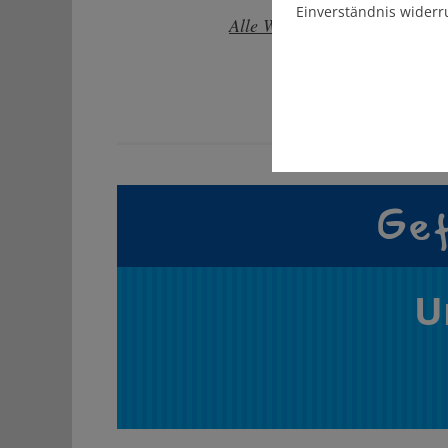
Einverständnis widerr
Alle Wettern-Videos gibt es h
Gef
U