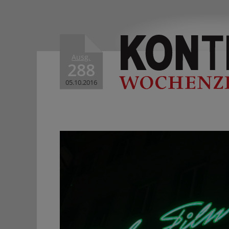
Ausg.
288
05.10.2016