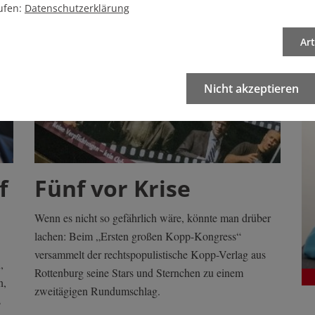
ufen:
Datenschutzerklärung
Ar
Nicht akzeptieren
f
Fünf vor Krise
Wenn es nicht so gefährlich wäre, könnte man drüber
lachen: Beim „Ersten großen Kopp-Kongress“
versammelt der rechtspopulistische Kopp-Verlag aus
,
Rottenburg seine Stars und Sternchen zu einem
n,
zweitägigen Rundumschlag.
s