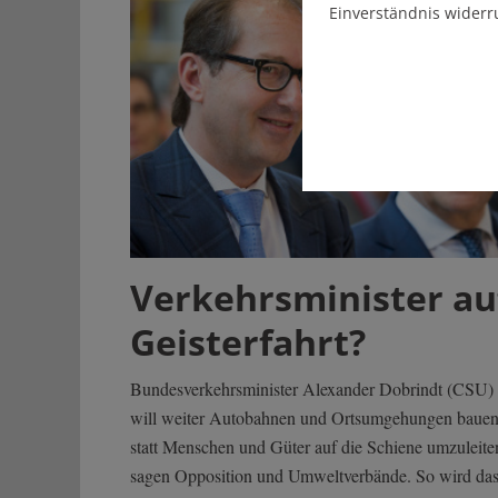
Einverständnis widerr
Verkehrsminister au
Geisterfahrt?
Bundesverkehrsminister Alexander Dobrindt (CSU)
will weiter Autobahnen und Ortsumgehungen bauen
statt Menschen und Güter auf die Schiene umzuleite
sagen Opposition und Umweltverbände. So wird da