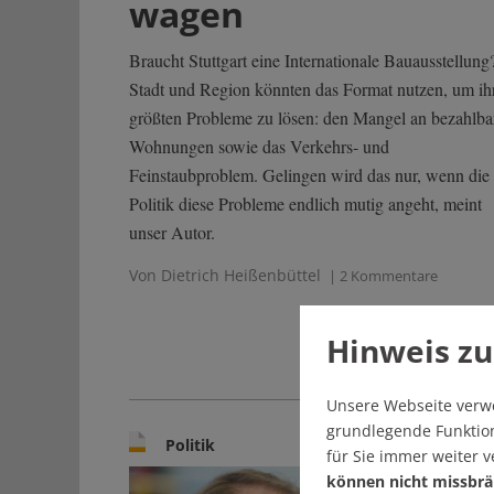
wagen
Braucht Stuttgart eine Internationale Bauausstellung
Stadt und Region könnten das Format nutzen, um ih
größten Probleme zu lösen: den Mangel an bezahlba
Wohnungen sowie das Verkehrs- und
Feinstaubproblem. Gelingen wird das nur, wenn die
Politik diese Probleme endlich mutig angeht, meint
unser Autor.
Von Dietrich Heißenbüttel
| 2 Kommentare
Hinweis zu
Unsere Webseite verw
grundlegende Funktion
Politik
für Sie immer weiter 
können nicht missbrä