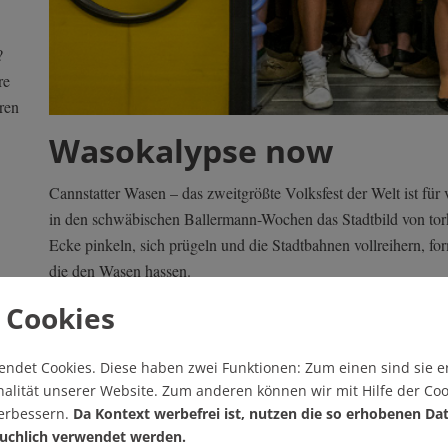
?
re
ren
Wasokalypse now
Cannstatter Wasen – das zweitgrößte Volksfest der Welt ist für
in den schwäbischen Ballermann-Wochen das Stadtbild von tork
Ecke pinkeln, sich prügeln und die Stadtbahnen vollreihern, f
die den Wasen hassen.
 Cookies
Von Elena Wolf
| 16 Kommentare
endet Cookies.
Diese haben zwei Funktionen: Zum einen sind sie er
alität unserer Website. Zum anderen können wir mit Hilfe der Coo
Gesellschaft
verbessern.
Da Kontext werbefrei ist, nutzen die so erhobenen Da
uchlich verwendet werden.