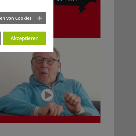
Von Peter Grohmann
ten von Cookies
Paranoia
Akzeptieren