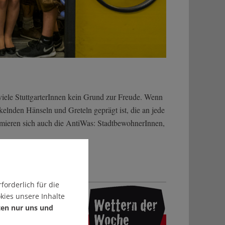
 viele StuttgarterInnen kein Grund zur Freude. Wenn
elnden Hänseln und Greteln geprägt ist, die an jede
ormieren sich auch die AntiWas: StadtbewohnerInnen,
forderlich für die
kies unsere Inhalte
ten nur uns und