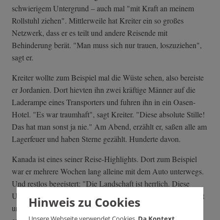
schwierigem Untergrund – auch mal "mit Kraft an meinem
Rollstuhl ziehen". Mittlerweile hat Kreiter ein so großes
Netzwerk, dass er es teilt und andere Reisende mit
Behinderung berät. "Man muss sich nur trauen, loszuziehen",
sagt er.
Kreiter wollte zum Beispiel mal die Wüste sehen, also bereiste
er Jordanien. Dort hievten ihn zwei kräftige Männer auf die
Laderampe eines Transporters und fuhren ihn in ein Oasen-
Hotel. "Es war traumhaft", sagt Kreiter. "Diese absolute Stille!
Das hat man sonst ja nie." Am Abend, erzählt er, saßen alle am
Lagerfeuer und haben Sterne gezählt. Hunderte davon.
Kanada ist eines seiner Reise-Highlights. Dort zum Beispiel
war er mehrere Wochen lang alleine mit dem Auto unterwegs.
Und restlos begeistert: "Die Landschaft ist herrlich. Diese
Unendlichkeit dort, das Gefühl, so nah am Himmel zu sein, ist
Hinweis zu Cookies
unbeschreiblich. So muss es ausgesehen haben, als die Welt
Unsere Webseite verwendet Cookies.
Da Kontext