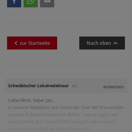
zur
Startseite
Nach oben
Schwäbischer Lokalredakteur
am
Antworten
Liebe Minh, lieber Jan,
in unserer Redaktion war heute der Chef der Pressestelle
unseres Polizeipräsidiums in BaWü - was er sagte, war
ernüchternd. Auf unsere Kritik bezüglich der Auswahl
und verschwindend geringen Menge der