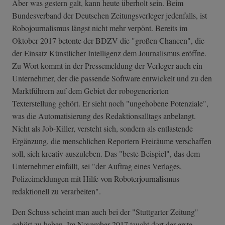
Aber was gestern galt, kann heute überholt sein. Beim
Bundesverband der Deutschen Zeitungsverleger jedenfalls, ist
Robojournalismus längst nicht mehr verpönt. Bereits im
Oktober 2017 betonte der BDZV die "großen Chancen", die
der Einsatz Künstlicher Intelligenz dem Journalismus eröffne.
Zu Wort kommt in der Pressemeldung der Verleger auch ein
Unternehmer, der die passende Software entwickelt und zu den
Marktführern auf dem Gebiet der robogenerierten
Texterstellung gehört. Er sieht noch "ungehobene Potenziale",
was die Automatisierung des Redaktionsalltags anbelangt.
Nicht als Job-Killer, versteht sich, sondern als entlastende
Ergänzung, die menschlichen Reportern Freiräume verschaffen
soll, sich kreativ auszuleben. Das "beste Beispiel", das dem
Unternehmer einfällt, sei "der Auftrag eines Verlages,
Polizeimeldungen mit Hilfe von Roboterjournalismus
redaktionell zu verarbeiten".
Den Schuss scheint man auch bei der "Stuttgarter Zeitung"
gehört zu haben. Im November 2017 taucht dort der erste