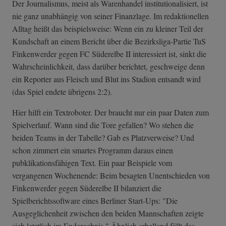
Der Journalismus, meist als Warenhandel institutionalisiert, ist
nie ganz unabhängig von seiner Finanzlage. Im redaktionellen
Alltag heißt das beispielsweise: Wenn ein zu kleiner Teil der
Kundschaft an einem Bericht über die Bezirksliga-Partie TuS
Finkenwerder gegen FC Süderelbe II interessiert ist, sinkt die
Wahrscheinlichkeit, dass darüber berichtet, geschweige denn
ein Reporter aus Fleisch und Blut ins Stadion entsandt wird
(das Spiel endete übrigens 2:2).
Hier hilft ein Textroboter. Der braucht nur ein paar Daten zum
Spielverlauf. Wann sind die Tore gefallen? Wo stehen die
beiden Teams in der Tabelle? Gab es Platzverweise? Und
schon zimmert ein smartes Programm daraus einen
pubklikationsfähigen Text. Ein paar Beispiele vom
vergangenen Wochenende: Beim besagten Unentschieden von
Finkenwerder gegen Süderelbe II bilanziert die
Spielberichtssoftware eines Berliner Start-Ups: "Die
Ausgeglichenheit zwischen den beiden Mannschaften zeigte
sich letztlich im Endergebnis." Ähnlich erhellend fällt das