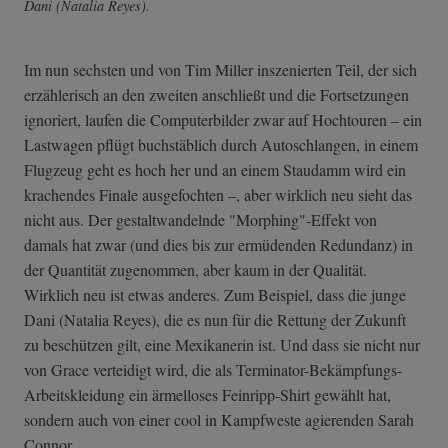
Dani (Natalia Reyes).
Im nun sechsten und von Tim Miller inszenierten Teil, der sich
erzählerisch an den zweiten anschließt und die Fortsetzungen
ignoriert, laufen die Computerbilder zwar auf Hochtouren – ein
Lastwagen pflügt buchstäblich durch Autoschlangen, in einem
Flugzeug geht es hoch her und an einem Staudamm wird ein
krachendes Finale ausgefochten –, aber wirklich neu sieht das
nicht aus. Der gestaltwandelnde "Morphing"-Effekt von
damals hat zwar (und dies bis zur ermüdenden Redundanz) in
der Quantität zugenommen, aber kaum in der Qualität.
Wirklich neu ist etwas anderes. Zum Beispiel, dass die junge
Dani (Natalia Reyes), die es nun für die Rettung der Zukunft
zu beschützen gilt, eine Mexikanerin ist. Und dass sie nicht nur
von Grace verteidigt wird, die als Terminator-Bekä­mpfungs-
Arbeits­kleidung ein ärmelloses Feinripp-Shirt gewählt hat,
sondern auch von einer cool in Kampfweste agierenden Sarah
Connor.