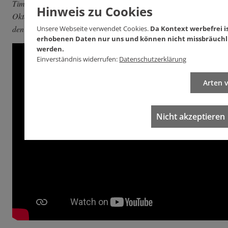
Tim Millers "Terminator 6: Dark Fate" ist ab Donnerstag, 24.
Hinweis zu Cookies
Oktober in den deutschen Kinos zu sehen. Welche Spielstätte
den Film in Ihrer Nähe zeigt,
sehen Sie hier
.
Unsere Webseite verwendet Cookies.
Da Kontext werbefrei is
erhobenen Daten nur uns und können nicht missbräuchl
werden.
Einverständnis widerrufen:
Datenschutzerklärung
Arten 
Nicht akzeptieren