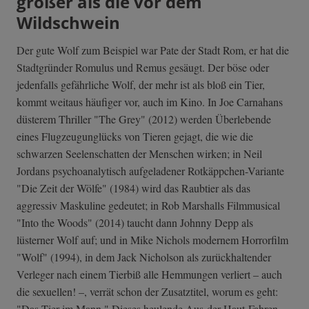
größer als die vor dem
Wildschwein
Der gute Wolf zum Beispiel war Pate der Stadt Rom, er hat die
Stadtgründer Romulus und Remus gesäugt. Der böse oder
jedenfalls gefährliche Wolf, der mehr ist als bloß ein Tier,
kommt weitaus häufiger vor, auch im Kino. In Joe Carnahans
düsterem Thriller "The Grey" (2012) werden Überlebende
eines Flugzeugunglücks von Tieren gejagt, die wie die
schwarzen Seelenschatten der Menschen wirken; in Neil
Jordans psychoanalytisch aufgeladener Rotkäppchen-Variante
"Die Zeit der Wölfe" (1984) wird das Raubtier als das
aggressiv Maskuline gedeutet; in Rob Marshalls Filmmusical
"Into the Woods" (2014) taucht dann Johnny Depp als
lüsterner Wolf auf; und in Mike Nichols modernem Horrorfilm
"Wolf" (1994), in dem Jack Nicholson als zurückhaltender
Verleger nach einem Tierbiß alle Hemmungen verliert – auch
die sexuellen! –, verrät schon der Zusatztitel, worum es geht:
"Das Tier im Mann." Dieses heulende Aus-der-Haut-Fahren