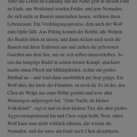
Aber das Leben im Einklang mit der Natur geht in diesem Film
zu Ende, aus Weideland werden Felder, und jene Nomaden,
die sich nicht zu Bauern umerziehen lassen, verlieren ihren
Lebensraum. Ein Verdrängungsprozess, dem auch der Wolf
zum Opfer fällt. Aus Peking kommt der Befehl, alle Welpen
des Rudels töten zu lassen, und dann rücken auch noch die
Bauern mit ihren Traktoren aus und ziehen die gefrorenen
Gazellen aus dem See, um sie sich selber einzuverleiben. So
rast das hungrige Rudel in seinen letzten Kampf, attackiert
nachts einen Pferch mit Militärpferden, richtet ein großes
Blutbad an – und wird dann unerbittlich per Jeep gejagt. Ein
Wolf aber, der letzte des Filmtitels, ist noch da. Es ist der, den
Chen als Welpe aus einer Höhle gerettet und trotz aller
Warnungen aufgezogen hat. "Gute Nacht, du kleiner
Volksfeind!", sagt er mal zu dem kleinen Tier, das aber großes
Aggressionspotenzial hat und Chen sogar beißt. Nein, einen
Wolf kann man nicht wirklich zähmen, das wissen die
Nomaden, und das muss am Ende auch Chen akzeptieren.