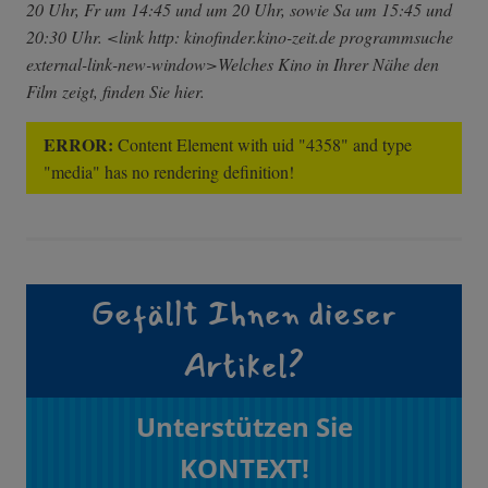
20 Uhr, Fr um 14:45 und um 20 Uhr, sowie Sa um 15:45 und
20:30 Uhr. <link http: kinofinder.kino-zeit.de programmsuche
external-link-new-window>Welches Kino in Ihrer Nähe den
Film zeigt, finden Sie hier.
ERROR:
Content Element with uid "4358" and type
"media" has no rendering definition!
Gefällt Ihnen dieser
Artikel?
Unterstützen Sie
KONTEXT!