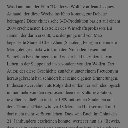
Was kann nun der Film "Der letzte Wolf" von Jean-Jacques
Annaud, der diese Woche ins Kino kommt, zur Debatte
beitragen? Diese chinesische 3-D-Produktion basiert auf einem
2004 erschienenen Bestseller des Wirtschaftsprofessors Lü
Jiamin, der darin erzählt, wie der junge und von Mao
begeisterte Student Chen Zhen (Shaofeng Feng) in die innere
Mongolei geschickt wird, um den Nomaden Lesen und
Schreiben beizubringen – und wie er bald fasziniert ist vom
Leben in der Steppe und insbesondere von den Wölfen. Der
Autor, der diese Geschichte zunächst unter einem Pseudonym
herausgebracht hat, schildert hier seine eigenen Erinnerungen.
In diesen zwei Jahren als Rotgardist entfernt er sich ideologisch
immer mehr von den rigorosen Ideen der Kulturrevolution,
revoltiert schließlich im Jahr 1989 mit seinen Studenten auf
dem Tianmen-Platz, wird zu 18 Monaten Haft verurteilt und
darf nicht mehr veröffentlichen. Dass sein Buch im China des
21. Jahrhunderts erscheinen konnte, wertet er nun als "Beweis,
dass sich in meinem Land etwas verändert hat". Und auch der