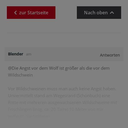
zur
Startseite
Nach oben
Blender
am
Antworten
@Die Angst vor dem Wolf ist größer als die vor dem
Wildschwein
Vor Wildschweinen muss man auch keine Angst haben.
Unvermittelt stand am Wegesrand (Schönbuch) eine
Rotte mit mehreren ausgewachsenen Wildschweine mit
Frischlingen (insg. ca. 20 Tiere) 10 Meter von mir
entfernt. Sie trotteten…