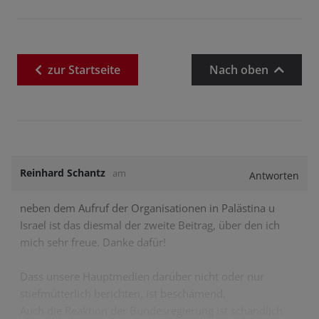
zur
Startseite
Nach oben
Reinhard Schantz
am
Antworten
neben dem Aufruf der Organisationen in Palästina u
Israel ist das diesmal der zweite Beitrag, über den ich
mich sehr freue. Danke dafür!
Dass unsere Hauptmedien darüber nicht oder nur
stiefmütterlich berichten, ist beschämend.
Auch die Reaktion der Bundesregierung ist schändlich