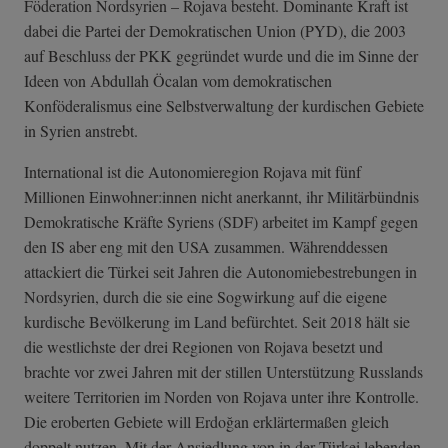
Föderation Nordsyrien – Rojava besteht. Dominante Kraft ist
dabei die Partei der Demokratischen Union (PYD), die 2003
auf Beschluss der PKK gegründet wurde und die im Sinne der
Ideen von Abdullah Öcalan vom demokratischen
Konföderalismus eine Selbstverwaltung der kurdischen Gebiete
in Syrien anstrebt.
International ist die Autonomieregion Rojava mit fünf
Millionen Einwohner:innen nicht anerkannt, ihr Militärbündnis
Demokratische Kräfte Syriens (SDF) arbeitet im Kampf gegen
den IS aber eng mit den USA zusammen. Währenddessen
attackiert die Türkei seit Jahren die Autonomiebestrebungen in
Nordsyrien, durch die sie eine Sogwirkung auf die eigene
kurdische Bevölkerung im Land befürchtet. Seit 2018 hält sie
die westlichste der drei Regionen von Rojava besetzt und
brachte vor zwei Jahren mit der stillen Unterstützung Russlands
weitere Territorien im Norden von Rojava unter ihre Kontrolle.
Die eroberten Gebiete will Erdoğan erklärtermaßen gleich
doppelt nutzen. Mit der Ansiedlung von in der Türkei lebenden