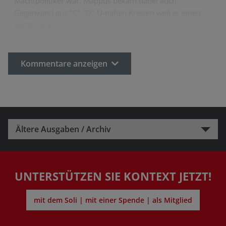
Machtpolitiker war. Mappus bekam dabei auch
Gegenwind aus "C"-"D"-U-nahen Kreisen weil er einen
Rechtsruck…
Kommentare anzeigen
Ältere Ausgaben / Archiv
UNTERSTÜTZEN SIE KONTEXT JETZT!
mit dem Soli | mit einer Spende | als Mitglied