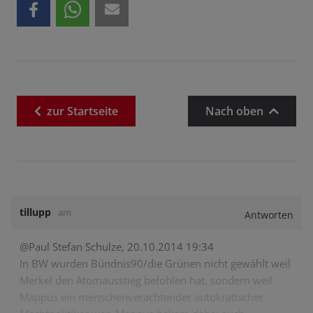
zur
Startseite
Nach oben
tillupp
am
Antworten
@Paul Stefan Schulze, 20.10.2014 19:34
In BW wurden Bündnis90/die Grünen nicht gewählt weil
Merkel den Atomausstieg befohlen hat, sondern weil
Mappus ein menschenverachtender autokratischer