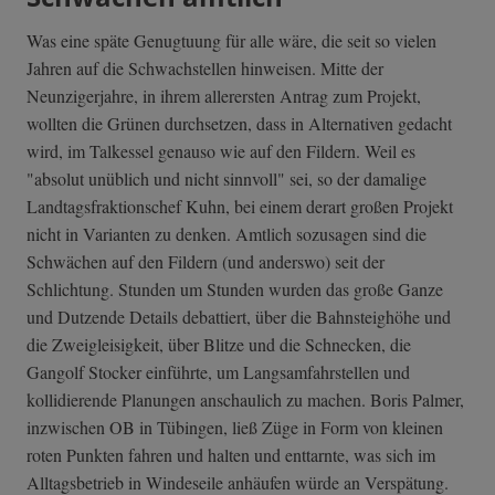
Was eine späte Genugtuung für alle wäre, die seit so vielen
Jahren auf die Schwachstellen hinweisen. Mitte der
Neunzigerjahre, in ihrem allerersten Antrag zum Projekt,
wollten die Grünen durchsetzen, dass in Alternativen gedacht
wird, im Talkessel genauso wie auf den Fildern. Weil es
"absolut unüblich und nicht sinnvoll" sei, so der damalige
Landtagsfraktionschef Kuhn, bei einem derart großen Projekt
nicht in Varianten zu denken. Amtlich sozusagen sind die
Schwächen auf den Fildern (und anderswo) seit der
Schlichtung. Stunden um Stunden wurden das große Ganze
und Dutzende Details debattiert, über die Bahnsteighöhe und
die Zweigleisigkeit, über Blitze und die Schnecken, die
Gangolf Stocker einführte, um Langsamfahrstellen und
kollidierende Planungen anschaulich zu machen. Boris Palmer,
inzwischen OB in Tübingen, ließ Züge in Form von kleinen
roten Punkten fahren und halten und enttarnte, was sich im
Alltagsbetrieb in Windeseile anhäufen würde an Verspätung.