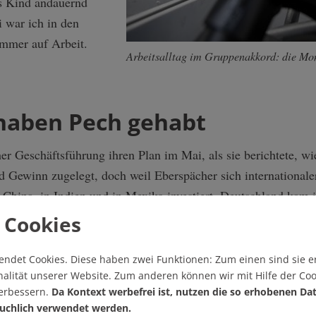
das Kind andauernd
i war ich in den
immer auf Arbeit.
Arbeitsalltag im Gruppenakkord: die Mo
 haben Pech gehabt
er Geschäftsführung ihren Plan im Mai, als sie berichtete, wi
Gewinn zugelegt, doch weil Eberspächer sich internationaler
n China, in Indien und in Mexiko investiert. Deutschland kam i
rnehmen zu teuer. Oder, um es im Unternehmens-Sprech auszu
 Cookies
e stehen im internationalen Vergleich aktuell unter noch höh
ers in der Bilanz-Pressemitteilung vom Mai. Er bezeichnet es a
endet Cookies.
Diese haben zwei Funktionen: Zum einen sind sie er
alität unserer Website. Zum anderen können wir mit Hilfe der Coo
ndort Fahrzeugheizungen in Esslingen geschlossen wird.
verbessern.
Da Kontext werbefrei ist, nutzen die so erhobenen Da
Welche "erforderlichen Veränderun
uchlich verwendet werden.