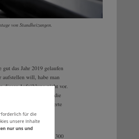
ntage von Standheizungen.
e gut das Jahr 2019 gelaufen
 aufstellen will, habe man
n dieser Aufzählung nicht vor.
drücken: "Insbesondere die
erem Druck." So formulierte
ls "erforderliche
forderlich für die
kies unsere Inhalte
ten nur uns und
gen" sich daraus für die 300