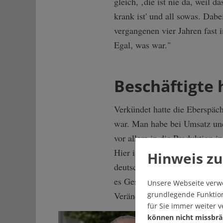
gleich, ‚die ist nie da, weil 
krank ist' und all sowas. Dabe
vergangenen vier Jahren fast 
Egal, was war."
Beschäftigte
Verkündet hatte die Eberspäch
war. Man habe bei Umsatz und 
vor allem in die Produktion i
Hier ist es dem Familienunte
Hinweis zu
deutschen Produktionsstandort
es Geschäftsführer Martin Pet
Unsere Webseite verw
grundlegende Funktion
Veränderungen", dass der Sta
für Sie immer weiter 
können nicht missbrä