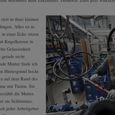
keine besonders neue Erkenntnis. Dennoch: Dass jetzt wirklic
sitzt in ihrer kleinen
ngen. Alles ist in
in einer Ecke sitzen
it Kugelkerzen in
che Gelassenheit
n gerade nicht
nde Mutter finde ich
 Im Hintergrund hockt
ira auf dem Rand des
lme mit Tieren. Sie
erzählt die Mutter.
tet sie Schlimmes.
och jeder Arbeitgeber