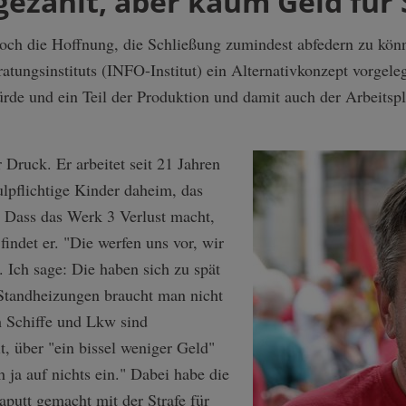
 gezahlt, aber kaum Geld für 
och die Hoffnung, die Schließung zumindest abfedern zu könn
eratungsinstituts (INFO-Institut) ein Alternativkonzept vorgel
rde und ein Teil der Produktion und damit auch der Arbeitspl
Druck. Er arbeitet seit 21 Jahren
ulpflichtige Kinder daheim, das
. Dass das Werk 3 Verlust macht,
indet er. "Die werfen uns vor, wir
. Ich sage: Die haben sich zu spät
Standheizungen braucht man nicht
h Schiffe und Lkw sind
t, über "ein bissel weniger Geld"
h ja auf nichts ein." Dabei habe die
putt gemacht mit der Strafe für