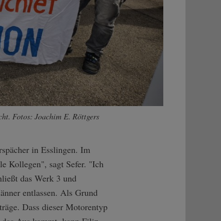
ht. Fotos: Joachim E. Röttgers
rspächer in Esslingen. Im
e Kollegen", sagt Sefer. "Ich
hließt das Werk 3 und
Männer entlassen. Als Grund
träge. Dass dieser Motorentyp