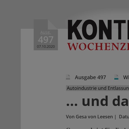
Ausg.
497
07.10.2020
Ausgabe 497
Wi
Autoindustrie und Entlassu
... und d
Von
Gesa von Leesen
|
Dat