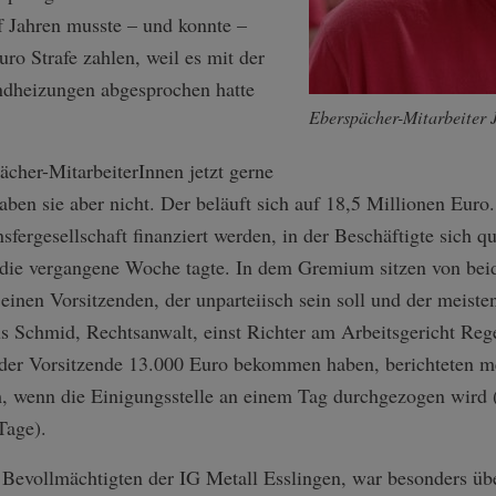
f Jahren musste – und konnte –
ro Strafe zahlen, weil es mit der
ndheizungen abgesprochen hatte
Eberspächer-Mitarbeiter 
ächer-MitarbeiterInnen jetzt gerne
aben sie aber nicht. Der beläuft sich auf 18,5 Millionen Eu
fergesellschaft finanziert werden, in der Beschäftigte sich qu
 die vergangene Woche tagte. In dem Gremium sitzen von beid
einen Vorsitzenden, der unparteiisch sein soll und der meisten
 Schmid, Rechtsanwalt, einst Richter am Arbeitsgericht Rege
l der Vorsitzende 13.000 Euro bekommen haben, berichteten me
m, wenn die Einigungsstelle an einem Tag durchgezogen wird (
Tage).
Bevollmächtigten der IG Metall Esslingen, war besonders übel