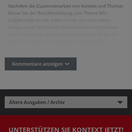
Nachdem die Zusammenarbeit von Kontext und Thomas
Moser bei der Berichterstattung zum Thema NSU
aufgekündigt wurde, habe ich hier nur noch selten
reingeschaut. Mittlerweile sind die Artikel von Johanna
Henkel-Waidhofer aber absolut lesenswert. Weiter so,
bitte. Auch wenn der Gestank beim Nachbohren…
Kommentare anzeigen
Ältere Ausgaben / Archiv
UNTERSTÜTZEN SIE KONTEXT JETZT!