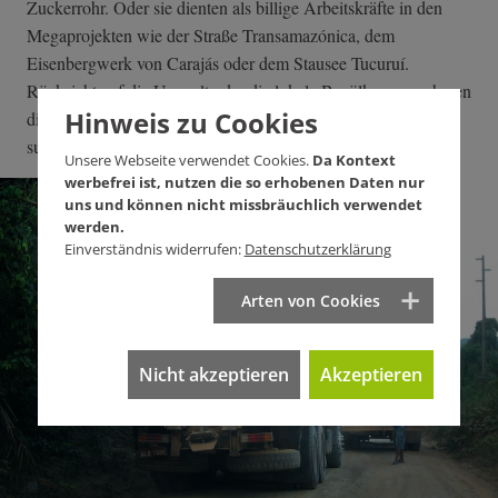
Zuckerrohr. Oder sie dienten als billige Arbeitskräfte in den
Megaprojekten wie der Straße Transamazónica, dem
Eisenbergwerk von Carajás oder dem Stausee Tucuruí.
Rücksicht auf die Umwelt oder die lokale Bevölkerung nahmen
Hinweis zu Cookies
die Streitkräfte damals nicht. Indigene Völker galten ihnen als
suspekte potenzielle Agenten ausländischer Interessen.
Unsere Webseite verwendet Cookies.
Da Kontext
werbefrei ist, nutzen die so erhobenen Daten nur
uns und können nicht missbräuchlich verwendet
werden.
Einverständnis widerrufen:
Datenschutzerklärung
Arten von Cookies
Nicht akzeptieren
Akzeptieren